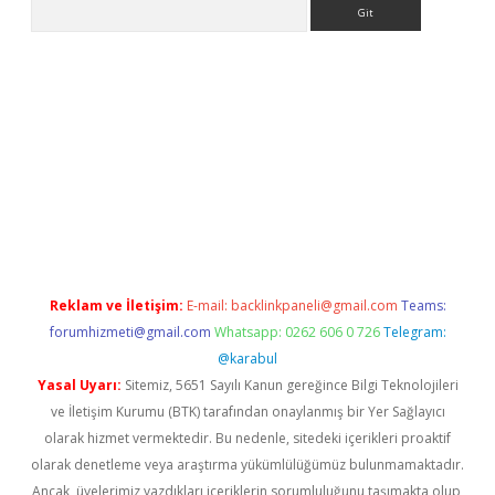
Arama
ino
Reklam ve İletişim:
E-mail:
backlinkpaneli@gmail.com
Teams:
forumhizmeti@gmail.com
Whatsapp: 0262 606 0 726
Telegram:
@karabul
Yasal Uyarı:
Sitemiz, 5651 Sayılı Kanun gereğince Bilgi Teknolojileri
ve İletişim Kurumu (BTK) tarafından onaylanmış bir Yer Sağlayıcı
olarak hizmet vermektedir. Bu nedenle, sitedeki içerikleri proaktif
olarak denetleme veya araştırma yükümlülüğümüz bulunmamaktadır.
Ancak, üyelerimiz yazdıkları içeriklerin sorumluluğunu taşımakta olup,