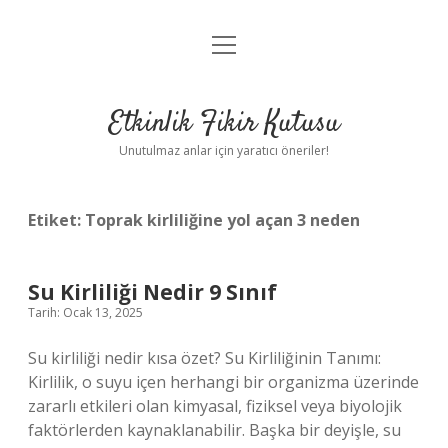
menüyü
Anasayfa
aç
Gizlilik Politikası
Etkinlik Fikir Kutusu
Yasal Uyarı
Unutulmaz anlar için yaratıcı öneriler!
Hakkımızda
Etiket:
Toprak kirliliğine yol açan 3 neden
Su Kirliliği Nedir 9 Sınıf
Tarih: Ocak 13, 2025
Su kirliliği nedir kısa özet? Su Kirliliğinin Tanımı:
Kirlilik, o suyu içen herhangi bir organizma üzerinde
zararlı etkileri olan kimyasal, fiziksel veya biyolojik
faktörlerden kaynaklanabilir. Başka bir deyişle, su