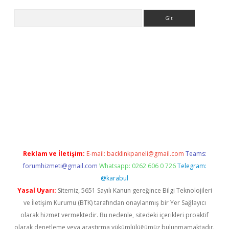
Arama
ino
Reklam ve İletişim:
E-mail:
backlinkpaneli@gmail.com
Teams:
forumhizmeti@gmail.com
Whatsapp: 0262 606 0 726
Telegram:
@karabul
Yasal Uyarı:
Sitemiz, 5651 Sayılı Kanun gereğince Bilgi Teknolojileri
ve İletişim Kurumu (BTK) tarafından onaylanmış bir Yer Sağlayıcı
olarak hizmet vermektedir. Bu nedenle, sitedeki içerikleri proaktif
olarak denetleme veya araştırma yükümlülüğümüz bulunmamaktadır.