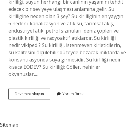
kirliliği, suyun herhangi bir canlının yaşamını tehdit
edecek bir seviyeye ulaşması anlamına gelir. Su
kirliliğine neden olan 3 şey? Su kirliliğinin en yaygın
6 nedeni: kanalizasyon ve atık su, tarımsal akış,
endüstriyel atık, petrol sızıntıları, deniz çöpleri ve
plastik kirliliği ve radyoaktif atıklardır. Su kirliliği
nedir vikipedi? Su kirliliği, istenmeyen kirleticilerin,
su kalitesini ölçülebilir düzeyde bozacak miktarda ve
konsantrasyonda suya girmesidir. Su kirliliği nedir
kısaca EODEV? Su kirliliği; Göller, nehirler,
okyanuslar,…
Su
Devamını okuyun
Yorum Bırak
Kirliliği
Nedir
9
Sınıf
Sitemap