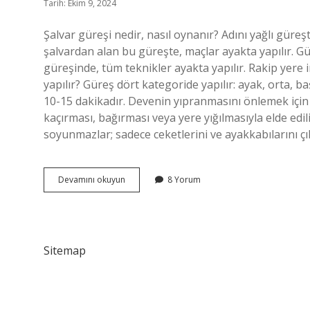
Tarih: Ekim 9, 2024
Şalvar güreşi nedir, nasıl oynanır? Adını yağlı güreş
şalvardan alan bu güreşte, maçlar ayakta yapılır. Güre
güreşinde, tüm teknikler ayakta yapılır. Rakip yere 
yapılır? Güreş dört kategoride yapılır: ayak, orta, 
10-15 dakikadır. Devenin yıpranmasını önlemek için 
kaçırması, bağırması veya yere yığılmasıyla elde edi
soyunmazlar; sadece ceketlerini ve ayakkabılarını çı
Şalvar
Devamını okuyun
8 Yorum
Güreşi
Nasıl
Yapılır
Sitemap