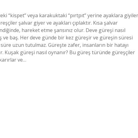
teki “kispet” veya karakuktaki “pırtpıt” yerine ayaklara giyile
şçiler şalvar giyer ve ayakları çıplaktır. Kısa şalvar
indiğinde, hareket etme şansınız olur. Deve güreşi nasıl
baş ve baş. Her deve günde bir kez güreşir ve güreşin süresi
süre uzun tutulmaz. Güreşte zafer, insanların bir hatayı
lir. Kuşak güreşi nasıl oynanır? Bu güreş türünde güreşçiler
karırlar ve…