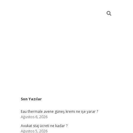
Sidebar
Son Yazılar
vdcasino
Eau thermale avene güneş kremi ne işe yarar ?
Ağustos 6, 2026
Avukat staj ücreti ne kadar ?
Ağustos 5, 2026