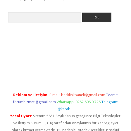
Arama
ino
Reklam ve İletişim:
E-mail:
backlinkpaneli@gmail.com
Teams:
forumhizmeti@gmail.com
Whatsapp: 0262 606 0 726
Telegram:
@karabul
Yasal Uyarı:
Sitemiz, 5651 Sayılı Kanun gereğince Bilgi Teknolojileri
ve İletişim Kurumu (BTK) tarafından onaylanmış bir Yer Sağlayıcı
olarak hizmet vermektedir. Bu nedenle, sitedeki içerikleri proaktif