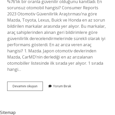
%76’lık bir oranla güvenilir olduğunu kanıtladı. En
sorunsuz otomobil hangisi? Consumer Reports
2023 Otomotiv Güvenilirlik Araştırması’na göre
Mazda, Toyota, Lexus, Buick ve Honda en az sorun
bildirilen markalar arasında yer alıyor. Bu markalar,
araç sahiplerinden alınan geri bildirimlere göre
güvenilirlik derecelendirmelerinde sürekli olarak iyi
performans gösterdi. En az arıza veren araç
hangisi? 1. Mazda. Japon otomotiv devlerinden
Mazda, CarMD’nin derlediği en az arızalanan
otomobiller listesinde ilk sırada yer alıyor. 1 sırada
hangi…
En
Devamını okuyun
Yorum Bırak
Güvenilir
Araba
Markası
Hangisi
Sitemap