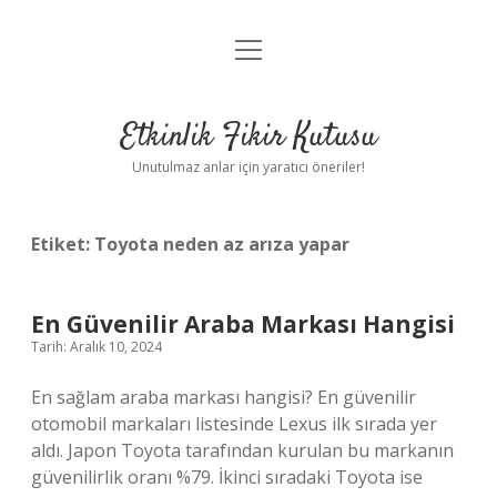
menüyü
Anasayfa
aç
Gizlilik Politikası
Etkinlik Fikir Kutusu
Yasal Uyarı
Unutulmaz anlar için yaratıcı öneriler!
Hakkımızda
Etiket:
Toyota neden az arıza yapar
En Güvenilir Araba Markası Hangisi
Tarih: Aralık 10, 2024
En sağlam araba markası hangisi? En güvenilir
otomobil markaları listesinde Lexus ilk sırada yer
aldı. Japon Toyota tarafından kurulan bu markanın
güvenilirlik oranı %79. İkinci sıradaki Toyota ise