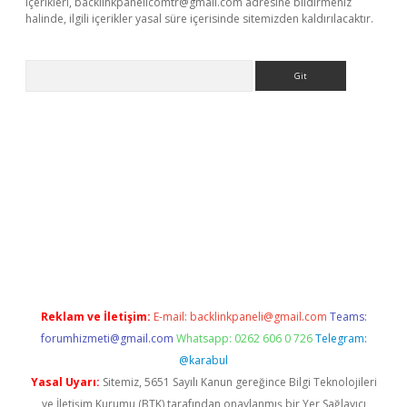
içerikleri,
backlinkpanelicomtr@gmail.com
adresine bildirmeniz
halinde, ilgili içerikler yasal süre içerisinde sitemizden kaldırılacaktır.
Arama
ino
Reklam ve İletişim:
E-mail:
backlinkpaneli@gmail.com
Teams:
forumhizmeti@gmail.com
Whatsapp: 0262 606 0 726
Telegram:
@karabul
Yasal Uyarı:
Sitemiz, 5651 Sayılı Kanun gereğince Bilgi Teknolojileri
ve İletişim Kurumu (BTK) tarafından onaylanmış bir Yer Sağlayıcı