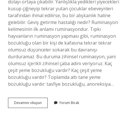
dolayı ortaya çıkabilir. Yanlışlıkla yedikleri yiyecekleri
kusup çiğneyip tekrar yutan çocuklar ebeveynleri
tarafından ihmal edilirse, bu bir alışkanlık haline
gelebilir. Geviş getirme hastalığı nedir? Ruminasyon
kelimesinin ilk anlamı ruminasyondur. Tıpkı
hayvanların ruminasyon yapması gibi, ruminasyon
bozukluğu olan bir kişi de kafasına tekrar tekrar
olumsuz düşünceler sokarak bu davranışı
durduramaz. Bu duruma zihinsel ruminasyon, yani
olumsuz içerikli zihinsel çaba adını veriyoruz. Kaç
çeşit yeme bozukluğu vardır? Kaç çeşit yeme
bozukluğu vardır? Toplamda altı tane yeme
bozukluğu vardır: tasfiye bozukluğu, anoreksiya…
Geri
Devamını okuyun
Yorum Bırak
Çıkarma
Bozukluğu
Nedir