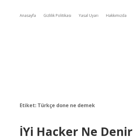
Anasayfa
Gizlilik Politikası
Yasal Uyarı
Hakkımızda
Etiket:
Türkçe done ne demek
İYi Hacker Ne Denir