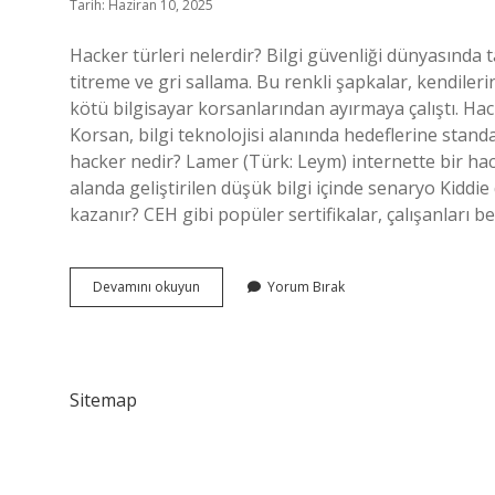
Tarih: Haziran 10, 2025
Hacker türleri nelerdir? Bilgi güvenliği dünyasında t
titreme ve gri sallama. Bu renkli şapkalar, kendileri
kötü bilgisayar korsanlarından ayırmaya çalıştı. Hac
Korsan, bilgi teknolojisi alanında hedeflerine standa
hacker nedir? Lamer (Türk: Leym) internette bir ha
alanda geliştirilen düşük bilgi içinde senaryo Kiddie d
kazanır? CEH gibi popüler sertifikalar, çalışanları bec
İYi
Devamını okuyun
Yorum Bırak
Hacker
Ne
Denir
Sitemap