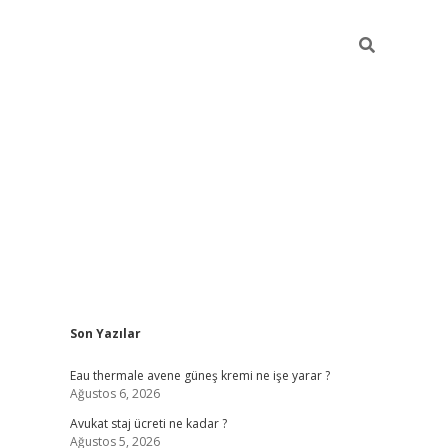
Sidebar
Son Yazılar
vdcasino
Eau thermale avene güneş kremi ne işe yarar ?
Ağustos 6, 2026
Avukat staj ücreti ne kadar ?
Ağustos 5, 2026