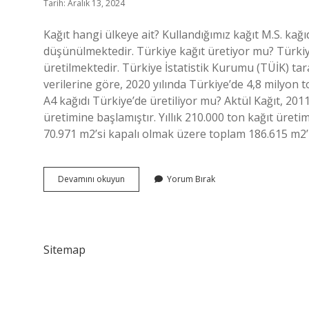
Tarih: Aralık 13, 2024
Kağıt hangi ülkeye ait? Kullandığımız kağıt M.S. kağıd
düşünülmektedir. Türkiye kağıt üretiyor mu? Türkiye’
üretilmektedir. Türkiye İstatistik Kurumu (TÜİK) ta
verilerine göre, 2020 yılında Türkiye’de 4,8 milyon t
A4 kağıdı Türkiye’de üretiliyor mu? Aktül Kağıt, 201
üretimine başlamıştır. Yıllık 210.000 ton kağıt üreti
70.971 m2’si kapalı olmak üzere toplam 186.615 m2’l
Kağıt
Devamını okuyun
Yorum Bırak
Hangi
Ülkenin
Malı
Sitemap