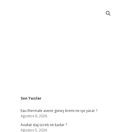
Sidebar
Son Yazılar
vdcasino
Eau thermale avene güneş kremi ne işe yarar ?
Ağustos 6, 2026
Avukat staj ücreti ne kadar ?
Ağustos 5, 2026