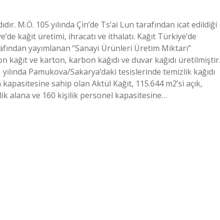
ıdır. M.Ö. 105 yılında Çin’de Ts’ai Lun tarafından icat edildiği
de kağıt üretimi, ihracatı ve ithalatı. Kağıt Türkiye’de
rafından yayımlanan “Sanayi Ürünleri Üretim Miktarı”
on kağıt ve karton, karbon kağıdı ve duvar kağıdı üretilmiştir
1 yılında Pamukova/Sakarya’daki tesislerinde temizlik kağıdı
m kapasitesine sahip olan Aktül Kağıt, 115.644 m2’si açık,
ik alana ve 160 kişilik personel kapasitesine…