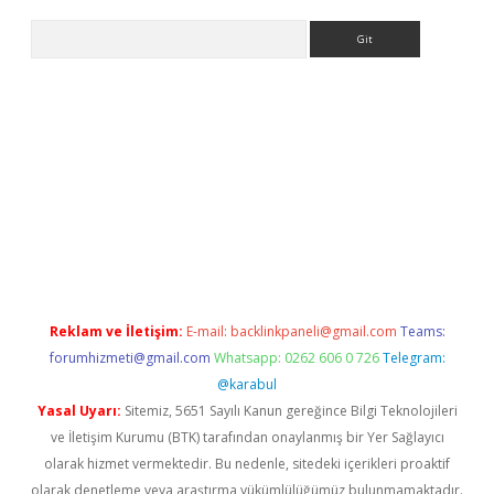
Arama
sino
Reklam ve İletişim:
E-mail:
backlinkpaneli@gmail.com
Teams:
forumhizmeti@gmail.com
Whatsapp: 0262 606 0 726
Telegram:
@karabul
Yasal Uyarı:
Sitemiz, 5651 Sayılı Kanun gereğince Bilgi Teknolojileri
ve İletişim Kurumu (BTK) tarafından onaylanmış bir Yer Sağlayıcı
olarak hizmet vermektedir. Bu nedenle, sitedeki içerikleri proaktif
olarak denetleme veya araştırma yükümlülüğümüz bulunmamaktadır.