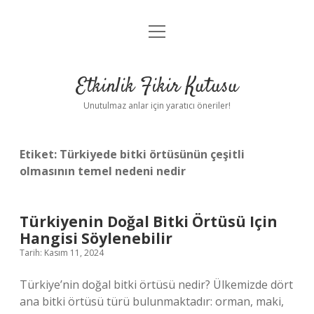
menüyü
Anasayfa
aç
Gizlilik Politikası
Etkinlik Fikir Kutusu
Yasal Uyarı
Unutulmaz anlar için yaratıcı öneriler!
Hakkımızda
Etiket:
Türkiyede bitki örtüsünün çeşitli
olmasının temel nedeni nedir
Türkiyenin Doğal Bitki Örtüsü Için
Hangisi Söylenebilir
Tarih: Kasım 11, 2024
Türkiye’nin doğal bitki örtüsü nedir? Ülkemizde dört
ana bitki örtüsü türü bulunmaktadır: orman, maki,