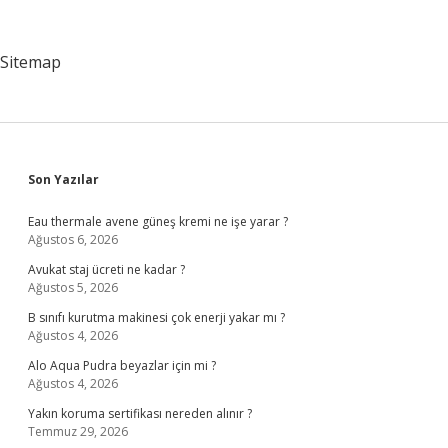
Örtüsü
Için
Hangisi
Sitemap
Söylenebilir
Sidebar
Son Yazılar
Eau thermale avene güneş kremi ne işe yarar ?
Ağustos 6, 2026
Avukat staj ücreti ne kadar ?
Ağustos 5, 2026
B sınıfı kurutma makinesi çok enerji yakar mı ?
Ağustos 4, 2026
Alo Aqua Pudra beyazlar için mi ?
Ağustos 4, 2026
Yakın koruma sertifikası nereden alınır ?
Temmuz 29, 2026