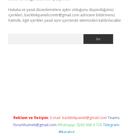
Hukuka ve yasal düzenlemelere aykırı olduğunu düşündüğünüz
içerikleri,
backlinkpanelicomtr@gmail.com
adresine bildirmeniz
halinde, ilgili içerikler yasal süre içerisinde sitemizden kaldırılacaktır.
Arama
ino
Reklam ve İletişim:
E-mail:
backlinkpaneli@gmail.com
Teams:
forumhizmeti@gmail.com
Whatsapp: 0262 606 0 726
Telegram:
@karabul