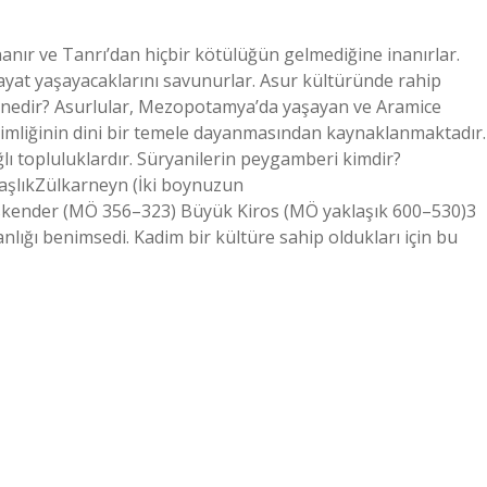
nanır ve Tanrı’dan hiçbir kötülüğün gelmediğine inanırlar.
hayat yaşayacaklarını savunurlar. Asur kültüründe rahip
ncı nedir? Asurlular, Mezopotamya’da yaşayan ve Aramice
 kimliğinin dini bir temele dayanmasından kaynaklanmaktadır.
lı topluluklardır. Süryanilerin peygamberi kimdir?
BaşlıkZülkarneyn (İki boynuzun
kender (MÖ 356–323) Büyük Kiros (MÖ yaklaşık 600–530)3
nlığı benimsedi. Kadim bir kültüre sahip oldukları için bu