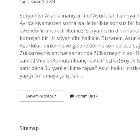
Tarih: Kasım 8, 2024
Süryaniler Allah’a inanıyor mu? Asurlular Tanrı’ya i
Ayrıca kıyametten sonra İsa ile birlikte sonsuz bir 
evlenebilir ancak diriltemez. Süryanilerin dini ina
konuşan bir Hristiyan dini halkıdır. Bu tanım, Asur
Asurlular, dinlerine ve geleneklerine son derece bağ
Zülkarneynİslam hat sanatında Zülkarneyn’in adı. 
sahibi)MeslekKomutanİnançTevhidTez(ler)Büyük İs
satır daha Süryaniler kime tapar? Asur halkı Hristiya
yapıyı korumaya çalıştılar.…
Süryaniler
Devamını okuyun
Yorum Bırak
Kime
Inanır
Sitemap