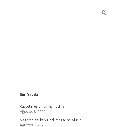
Sidebar
Son Yazılar
vdcasino
Kuvvetin eş anlamlısı nedir ?
Ağustos 8, 2026
Mazeret izni kabul edilmezse ne olur ?
Ağustos 7, 2026