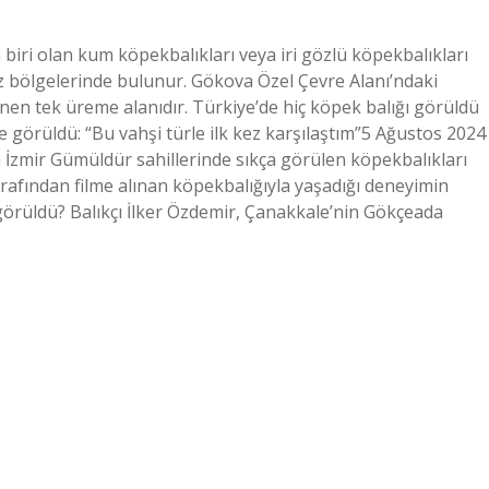
biri olan kum köpekbalıkları veya iri gözlü köpekbalıkları
z bölgelerinde bulunur. Gökova Özel Çevre Alanı’ndaki
en tek üreme alanıdır. Türkiye’de hiç köpek balığı görüldü
görüldü: “Bu vahşi türle ilk kez karşılaştım”5 Ağustos 2024
 İzmir Gümüldür sahillerinde sıkça görülen köpekbalıkları
arafından filme alınan köpekbalığıyla yaşadığı deneyimin
görüldü? Balıkçı İlker Özdemir, Çanakkale’nin Gökçeada