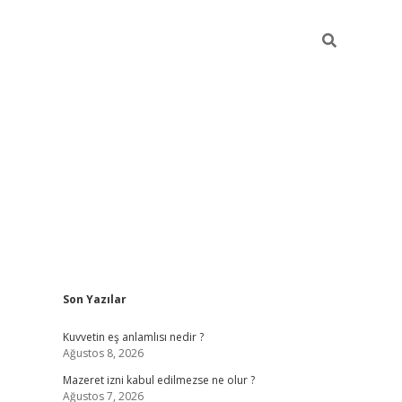
Sidebar
Son Yazılar
vdcasino
Kuvvetin eş anlamlısı nedir ?
Ağustos 8, 2026
Mazeret izni kabul edilmezse ne olur ?
Ağustos 7, 2026