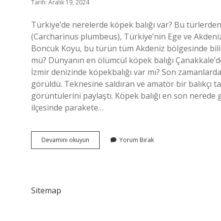
Tarih: Aralık 19, 2024
Türkiye’de nerelerde köpek balığı var? Bu türlerden 
(Carcharinus plumbeus), Türkiye’nin Ege ve Akdeni
Boncuk Koyu, bu türün tüm Akdeniz bölgesinde bilin
mü? Dünyanın en ölümcül köpek balığı Çanakkale’de 
İzmir denizinde köpekbalığı var mı? Son zamanlarda
görüldü. Teknesine saldıran ve amatör bir balıkçı t
görüntülerini paylaştı. Köpek balığı en son nerede 
ilçesinde parakete…
Türkiye
Devamını okuyun
Yorum Bırak
Köpek
Balığı
Var
Mı
Sitemap