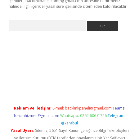
içerikleri,
backlinkpanelicomtr@gmail.com
adresine bildirmeniz
halinde, ilgili içerikler yasal süre içerisinde sitemizden kaldırılacaktır.
Arama
ino
Reklam ve İletişim:
E-mail:
backlinkpaneli@gmail.com
Teams:
forumhizmeti@gmail.com
Whatsapp: 0262 606 0 726
Telegram:
@karabul
Yasal Uyarı:
Sitemiz, 5651 Sayılı Kanun gereğince Bilgi Teknolojileri
ve İletişim Kurumu (BTK) tarafından onaylanmış bir Yer Sağlayıcı