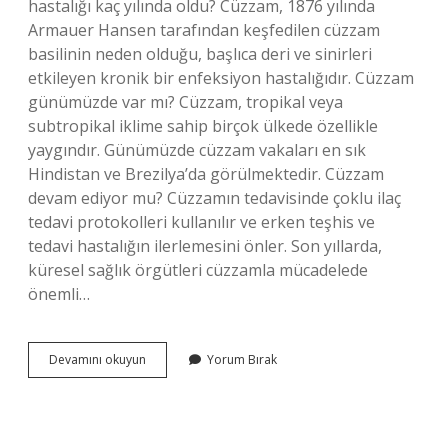
hastalığı kaç yılında oldu? Cüzzam, 1876 yılında
Armauer Hansen tarafından keşfedilen cüzzam
basilinin neden olduğu, başlıca deri ve sinirleri
etkileyen kronik bir enfeksiyon hastalığıdır. Cüzzam
günümüzde var mı? Cüzzam, tropikal veya
subtropikal iklime sahip birçok ülkede özellikle
yaygındır. Günümüzde cüzzam vakaları en sık
Hindistan ve Brezilya’da görülmektedir. Cüzzam
devam ediyor mu? Cüzzamın tedavisinde çoklu ilaç
tedavi protokolleri kullanılır ve erken teşhis ve
tedavi hastalığın ilerlemesini önler. Son yıllarda,
küresel sağlık örgütleri cüzzamla mücadelede
önemli…
Cüzzam
Devamını okuyun
Yorum Bırak
En
Son
Ne
Zaman