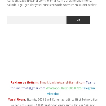
içerikleri,
backlinkpanelicomtr@gmail.com
adresine bildirmeniz
halinde, ilgili içerikler yasal süre içerisinde sitemizden kaldırılacaktır.
Arama
ino
Reklam ve İletişim:
E-mail:
backlinkpaneli@gmail.com
Teams:
forumhizmeti@gmail.com
Whatsapp: 0262 606 0 726
Telegram:
@karabul
Yasal Uyarı:
Sitemiz, 5651 Sayılı Kanun gereğince Bilgi Teknolojileri
ve İletişim Kurumu (BTK) tarafından onaylanmış bir Yer Sağlayıcı