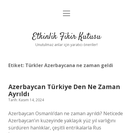
menüyü
Anasayfa
aç
Gizlilik Politikası
Etkinlik Fikir Kutusu
Yasal Uyarı
Unutulmaz anlar için yaratıcı öneriler!
Hakkımızda
Etiket:
Türkler Azerbaycana ne zaman geldi
Azerbaycan Türkiye Den Ne Zaman
Ayrıldı
Tarih: Kasım 14, 2024
Azerbaycan Osmanlı’dan ne zaman ayrıldı? Neticede
Azerbaycan’ın kuzeyinde yaklaşık yüz yıl varlığını
sürdüren hanlıklar, çeşitli entrikalarla Rus