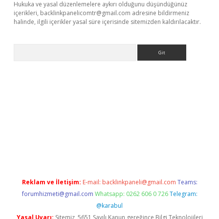
Hukuka ve yasal düzenlemelere aykırı olduğunu düşündüğünüz
içerikleri,
backlinkpanelicomtr@gmail.com
adresine bildirmeniz
halinde, ilgili içerikler yasal süre içerisinde sitemizden kaldırılacaktır.
Arama
ino
Reklam ve İletişim:
E-mail:
backlinkpaneli@gmail.com
Teams:
forumhizmeti@gmail.com
Whatsapp: 0262 606 0 726
Telegram:
@karabul
Yasal Uyarı:
Sitemiz, 5651 Sayılı Kanun gereğince Bilgi Teknolojileri