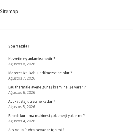
Zaman
Ayrıldı
Sitemap
Sidebar
Son Yazılar
Kuvvetin eş anlamlısı nedir ?
Ağustos 8, 2026
Mazeret izni kabul edilmezse ne olur ?
Ağustos 7, 2026
Eau thermale avene güneş kremi ne işe yarar ?
Ağustos 6, 2026
Avukat staj ücreti ne kadar ?
Ağustos 5, 2026
B sınıfı kurutma makinesi çok enerji yakar mı ?
Ağustos 4, 2026
Alo Aqua Pudra beyazlar için mi ?