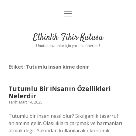
menüyü
Anasayfa
aç
Gizlilik Politikası
Etkinlik Fikir Kutusu
Yasal Uyarı
Unutulmaz anlar için yaratıcı öneriler!
Hakkımızda
Etiket:
Tutumlu insan kime denir
Tutumlu Bir İNsanın Özellikleri
Nelerdir
Tarih: Mart 14, 2025
Tutumlu bir insan nasıl olur? Sıkılganlık tasarruf
anlamına gelir. Olasılıklara çarpmak ve harmanları
atmak değil. Yakından kullanılacak ekonomik