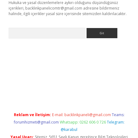
Hukuka ve yasal düzenlemelere aykırı olduğunu düşündüğünüz
içerikleri,
backlinkpanelicomtr@gmail.com
adresine bildirmeniz
halinde, ilgili içerikler yasal süre içerisinde sitemizden kaldırılacaktır.
Arama
sino
Reklam ve İletişim:
E-mail:
backlinkpaneli@gmail.com
Teams:
forumhizmeti@gmail.com
Whatsapp: 0262 606 0 726
Telegram:
@karabul
Yasal Uyarı:
Sitemiz, 5651 Sayılı Kanun gereğince Bilgi Teknolojileri