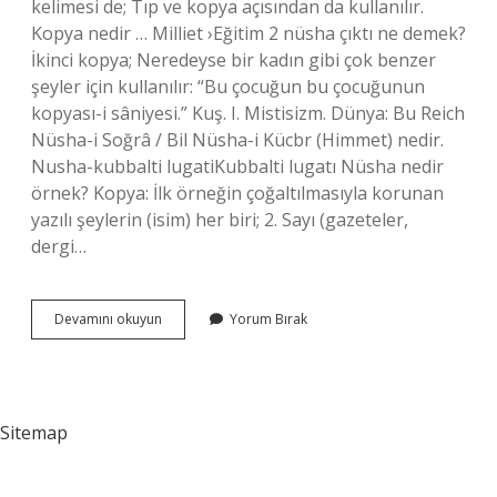
kelimesi de; Tıp ve kopya açısından da kullanılır.
Kopya nedir … Milliet ›Eğitim 2 nüsha çıktı ne demek?
İkinci kopya; Neredeyse bir kadın gibi çok benzer
şeyler için kullanılır: “Bu çocuğun bu çocuğunun
kopyası-i sâniyesi.” Kuş. I. Mistisizm. Dünya: Bu Reich
Nüsha-i Soğrâ / Bil Nüsha-i Kücbr (Himmet) nedir.
Nusha-kubbalti lugatiKubbalti lugatı Nüsha nedir
örnek? Kopya: İlk örneğin çoğaltılmasıyla korunan
yazılı şeylerin (isim) her biri; 2. Sayı (gazeteler,
dergi…
Nüsha
Devamını okuyun
Yorum Bırak
Sayısı
Ne
Demek
Sitemap