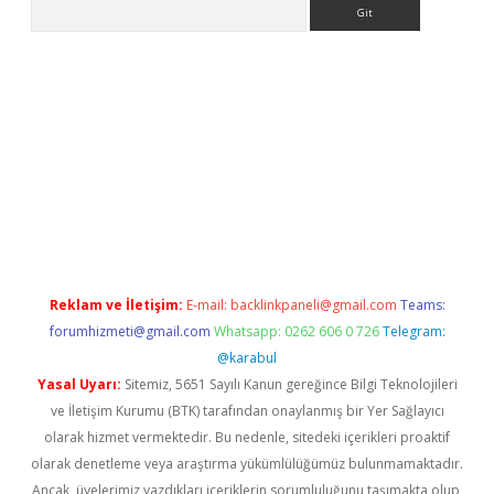
Arama
ino
Reklam ve İletişim:
E-mail:
backlinkpaneli@gmail.com
Teams:
forumhizmeti@gmail.com
Whatsapp: 0262 606 0 726
Telegram:
@karabul
Yasal Uyarı:
Sitemiz, 5651 Sayılı Kanun gereğince Bilgi Teknolojileri
ve İletişim Kurumu (BTK) tarafından onaylanmış bir Yer Sağlayıcı
olarak hizmet vermektedir. Bu nedenle, sitedeki içerikleri proaktif
olarak denetleme veya araştırma yükümlülüğümüz bulunmamaktadır.
Ancak, üyelerimiz yazdıkları içeriklerin sorumluluğunu taşımakta olup,