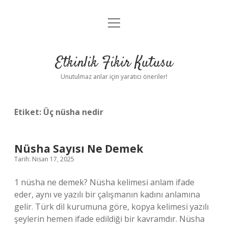
menüyü
Anasayfa
aç
Gizlilik Politikası
Etkinlik Fikir Kutusu
Yasal Uyarı
Unutulmaz anlar için yaratıcı öneriler!
Hakkımızda
Etiket:
Üç nüsha nedir
Nüsha Sayısı Ne Demek
Tarih: Nisan 17, 2025
1 nüsha ne demek? Nüsha kelimesi anlam ifade
eder, aynı ve yazılı bir çalışmanın kadını anlamına
gelir. Türk dil kurumuna göre, kopya kelimesi yazılı
şeylerin hemen ifade edildiği bir kavramdır. Nüsha