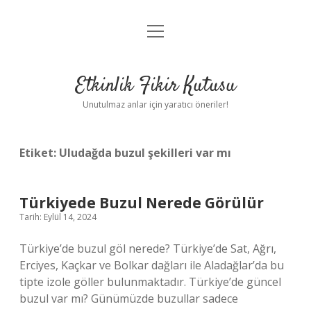
menüyü
Anasayfa
aç
Gizlilik Politikası
Etkinlik Fikir Kutusu
Yasal Uyarı
Unutulmaz anlar için yaratıcı öneriler!
Hakkımızda
Etiket:
Uludağda buzul şekilleri var mı
Türkiyede Buzul Nerede Görülür
Tarih: Eylül 14, 2024
Türkiye’de buzul göl nerede? Türkiye’de Sat, Ağrı,
Erciyes, Kaçkar ve Bolkar dağları ile Aladağlar’da bu
tipte izole göller bulunmaktadır. Türkiye’de güncel
buzul var mı? Günümüzde buzullar sadece