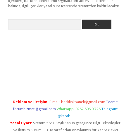
içerikleri,
backlinkpanelicomtr@gmail.com
adresine bildirmeniz
halinde, ilgili içerikler yasal süre içerisinde sitemizden kaldırılacaktır.
Arama
ino
Reklam ve İletişim:
E-mail:
backlinkpaneli@gmail.com
Teams:
forumhizmeti@gmail.com
Whatsapp: 0262 606 0 726
Telegram:
@karabul
Yasal Uyarı:
Sitemiz, 5651 Sayılı Kanun gereğince Bilgi Teknolojileri
ve İletişim Kurumu (BTK) tarafından onaylanmış bir Yer Sağlayıcı