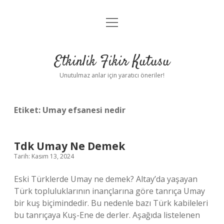
menüyü
Anasayfa
aç
Gizlilik Politikası
Etkinlik Fikir Kutusu
Yasal Uyarı
Unutulmaz anlar için yaratıcı öneriler!
Hakkımızda
Etiket:
Umay efsanesi nedir
Tdk Umay Ne Demek
Tarih: Kasım 13, 2024
Eski Türklerde Umay ne demek? Altay’da yaşayan
Türk topluluklarının inançlarına göre tanrıça Umay
bir kuş biçimindedir. Bu nedenle bazı Türk kabileleri
bu tanrıçaya Kuş-Ene de derler. Aşağıda listelenen