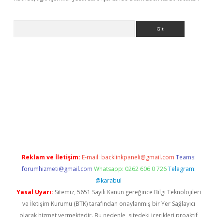
Arama
ino
Reklam ve İletişim:
E-mail:
backlinkpaneli@gmail.com
Teams:
forumhizmeti@gmail.com
Whatsapp: 0262 606 0 726
Telegram:
@karabul
Yasal Uyarı:
Sitemiz, 5651 Sayılı Kanun gereğince Bilgi Teknolojileri
ve İletişim Kurumu (BTK) tarafından onaylanmış bir Yer Sağlayıcı
olarak hizmet vermektedir. Bu nedenle, sitedeki içerikleri proaktif