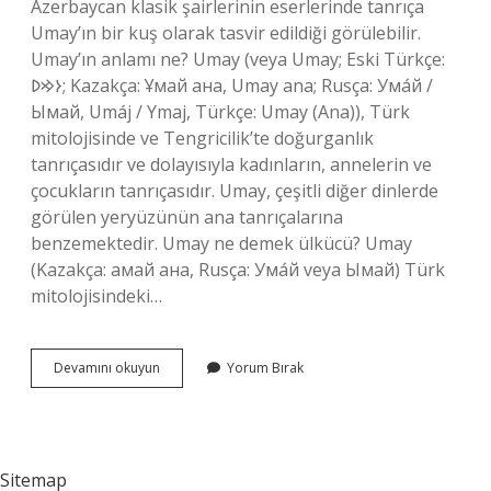
Azerbaycan klasik şairlerinin eserlerinde tanrıça
Umay’ın bir kuş olarak tasvir edildiği görülebilir.
Umay’ın anlamı ne? Umay (veya Umay; Eski Türkçe:
𐰆𐰢𐰖; Kazakça: Ұмай aна, Umay ana; Rusça: Ума́й /
Ымай, Umáj / Ymaj, Türkçe: Umay (Ana)), Türk
mitolojisinde ve Tengricilik’te doğurganlık
tanrıçasıdır ve dolayısıyla kadınların, annelerin ve
çocukların tanrıçasıdır. Umay, çeşitli diğer dinlerde
görülen yeryüzünün ana tanrıçalarına
benzemektedir. Umay ne demek ülkücü? Umay
(Kazakça: амай ана, Rusça: Ума́й veya Ымай) Türk
mitolojisindeki…
Tdk
Devamını okuyun
Yorum Bırak
Umay
Ne
Demek
Sitemap