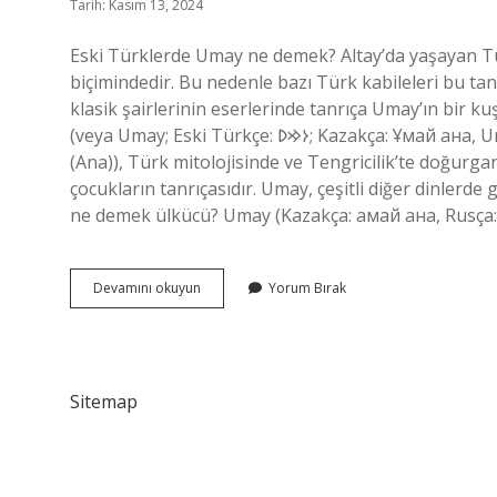
Tarih: Kasım 13, 2024
Eski Türklerde Umay ne demek? Altay’da yaşayan Tü
biçimindedir. Bu nedenle bazı Türk kabileleri bu ta
klasik şairlerinin eserlerinde tanrıça Umay’ın bir ku
(veya Umay; Eski Türkçe: 𐰆𐰢𐰖; Kazakça: Ұмай aна, Umay ana; Rusça: Ума́й / Ымай, Umáj / Ymaj, Türkçe: Umay
(Ana)), Türk mitolojisinde ve Tengricilik’te doğurganl
çocukların tanrıçasıdır. Umay, çeşitli diğer dinler
ne demek ülkücü? Umay (Kazakça: амай ана, Rusça:
Tdk
Devamını okuyun
Yorum Bırak
Umay
Ne
Demek
Sitemap