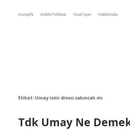
Anasayfa
Gizlilik Politikası
Yasal Uyarı
Hakkımızda
Etiket:
Umay ismi dinen sakıncalı mı
Tdk Umay Ne Deme