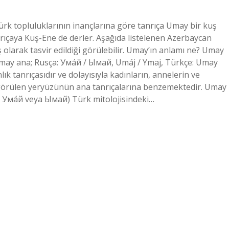
rk topluluklarının inançlarına göre tanrıça Umay bir kuş
nrıçaya Kuş-Ene de derler. Aşağıda listelenen Azerbaycan
ş olarak tasvir edildiği görülebilir. Umay’ın anlamı ne? Umay
ık tanrıçasıdır ve dolayısıyla kadınların, annelerin ve
de görülen yeryüzünün ana tanrıçalarına benzemektedir. Umay
 Ума́й veya Ымай) Türk mitolojisindeki…