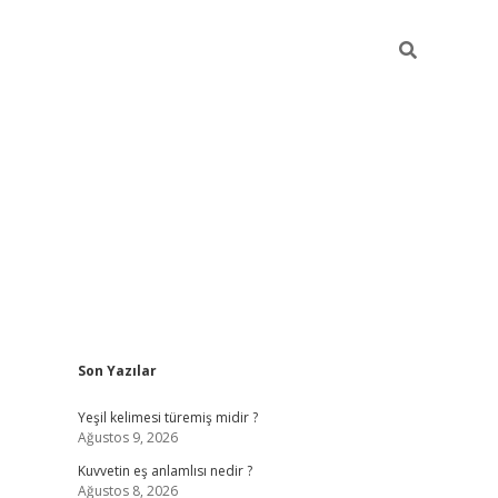
Sidebar
Son Yazılar
vdcasino
Yeşil kelimesi türemiş midir ?
Ağustos 9, 2026
Kuvvetin eş anlamlısı nedir ?
Ağustos 8, 2026