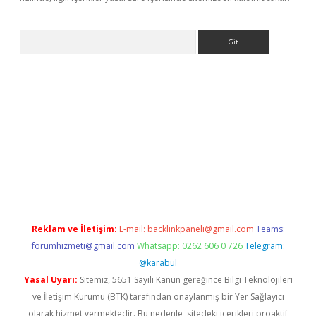
Arama
ino
Reklam ve İletişim:
E-mail:
backlinkpaneli@gmail.com
Teams:
forumhizmeti@gmail.com
Whatsapp: 0262 606 0 726
Telegram:
@karabul
Yasal Uyarı:
Sitemiz, 5651 Sayılı Kanun gereğince Bilgi Teknolojileri
ve İletişim Kurumu (BTK) tarafından onaylanmış bir Yer Sağlayıcı
olarak hizmet vermektedir. Bu nedenle, sitedeki içerikleri proaktif