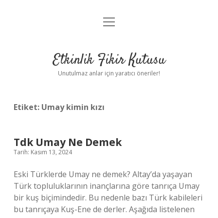
menüyü
Anasayfa
aç
Gizlilik Politikası
Etkinlik Fikir Kutusu
Yasal Uyarı
Unutulmaz anlar için yaratıcı öneriler!
Hakkımızda
Etiket:
Umay kimin kızı
Tdk Umay Ne Demek
Tarih: Kasım 13, 2024
Eski Türklerde Umay ne demek? Altay’da yaşayan
Türk topluluklarının inançlarına göre tanrıça Umay
bir kuş biçimindedir. Bu nedenle bazı Türk kabileleri
bu tanrıçaya Kuş-Ene de derler. Aşağıda listelenen