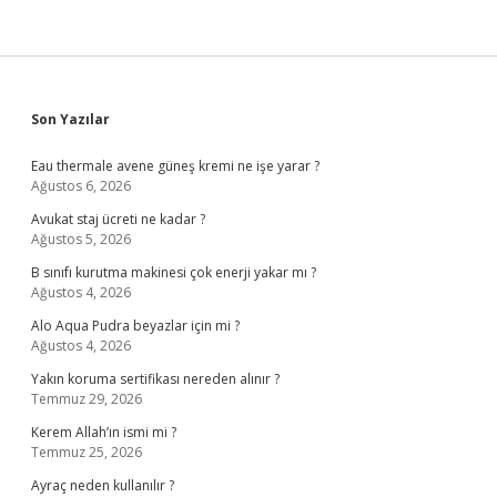
Sidebar
Son Yazılar
Eau thermale avene güneş kremi ne işe yarar ?
Ağustos 6, 2026
Avukat staj ücreti ne kadar ?
Ağustos 5, 2026
B sınıfı kurutma makinesi çok enerji yakar mı ?
Ağustos 4, 2026
Alo Aqua Pudra beyazlar için mi ?
Ağustos 4, 2026
Yakın koruma sertifikası nereden alınır ?
Temmuz 29, 2026
Kerem Allah’ın ismi mi ?
Temmuz 25, 2026
Ayraç neden kullanılır ?