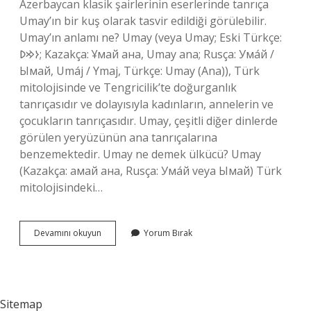
Azerbaycan klasik şairlerinin eserlerinde tanrıça
Umay’ın bir kuş olarak tasvir edildiği görülebilir.
Umay’ın anlamı ne? Umay (veya Umay; Eski Türkçe:
𐰆𐰢𐰖; Kazakça: Ұмай aна, Umay ana; Rusça: Ума́й /
Ымай, Umáj / Ymaj, Türkçe: Umay (Ana)), Türk
mitolojisinde ve Tengricilik’te doğurganlık
tanrıçasıdır ve dolayısıyla kadınların, annelerin ve
çocukların tanrıçasıdır. Umay, çeşitli diğer dinlerde
görülen yeryüzünün ana tanrıçalarına
benzemektedir. Umay ne demek ülkücü? Umay
(Kazakça: амай ана, Rusça: Ума́й veya Ымай) Türk
mitolojisindeki…
Tdk
Devamını okuyun
Yorum Bırak
Umay
Ne
Demek
Sitemap