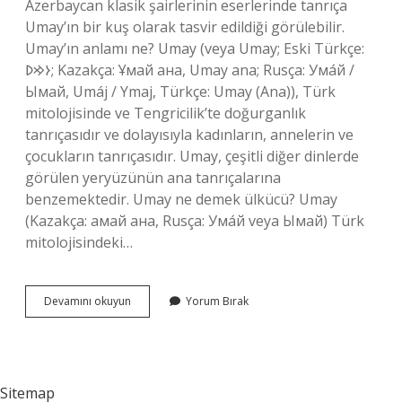
Azerbaycan klasik şairlerinin eserlerinde tanrıça
Umay’ın bir kuş olarak tasvir edildiği görülebilir.
Umay’ın anlamı ne? Umay (veya Umay; Eski Türkçe:
𐰆𐰢𐰖; Kazakça: Ұмай aна, Umay ana; Rusça: Ума́й /
Ымай, Umáj / Ymaj, Türkçe: Umay (Ana)), Türk
mitolojisinde ve Tengricilik’te doğurganlık
tanrıçasıdır ve dolayısıyla kadınların, annelerin ve
çocukların tanrıçasıdır. Umay, çeşitli diğer dinlerde
görülen yeryüzünün ana tanrıçalarına
benzemektedir. Umay ne demek ülkücü? Umay
(Kazakça: амай ана, Rusça: Ума́й veya Ымай) Türk
mitolojisindeki…
Tdk
Devamını okuyun
Yorum Bırak
Umay
Ne
Demek
Sitemap