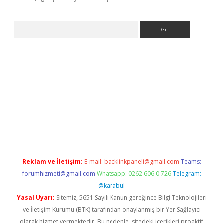
Arama
ino
Reklam ve İletişim:
E-mail:
backlinkpaneli@gmail.com
Teams:
forumhizmeti@gmail.com
Whatsapp: 0262 606 0 726
Telegram:
@karabul
Yasal Uyarı:
Sitemiz, 5651 Sayılı Kanun gereğince Bilgi Teknolojileri
ve İletişim Kurumu (BTK) tarafından onaylanmış bir Yer Sağlayıcı
olarak hizmet vermektedir. Bu nedenle, sitedeki içerikleri proaktif