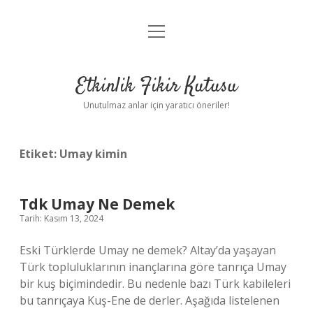
menüyü
Anasayfa
aç
Gizlilik Politikası
Etkinlik Fikir Kutusu
Yasal Uyarı
Unutulmaz anlar için yaratıcı öneriler!
Hakkımızda
Etiket:
Umay kimin
Tdk Umay Ne Demek
Tarih: Kasım 13, 2024
Eski Türklerde Umay ne demek? Altay’da yaşayan
Türk topluluklarının inançlarına göre tanrıça Umay
bir kuş biçimindedir. Bu nedenle bazı Türk kabileleri
bu tanrıçaya Kuş-Ene de derler. Aşağıda listelenen