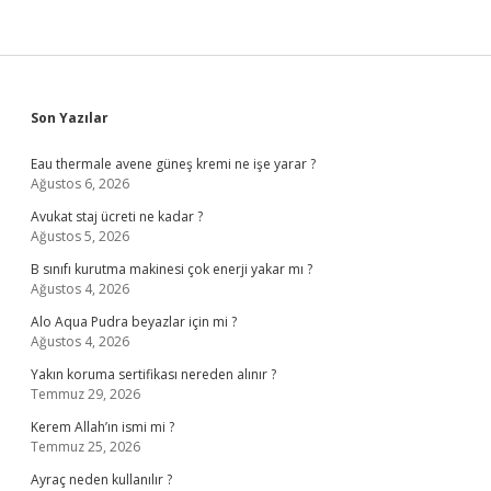
Sidebar
Son Yazılar
Eau thermale avene güneş kremi ne işe yarar ?
Ağustos 6, 2026
Avukat staj ücreti ne kadar ?
Ağustos 5, 2026
B sınıfı kurutma makinesi çok enerji yakar mı ?
Ağustos 4, 2026
Alo Aqua Pudra beyazlar için mi ?
Ağustos 4, 2026
Yakın koruma sertifikası nereden alınır ?
Temmuz 29, 2026
Kerem Allah’ın ismi mi ?
Temmuz 25, 2026
Ayraç neden kullanılır ?