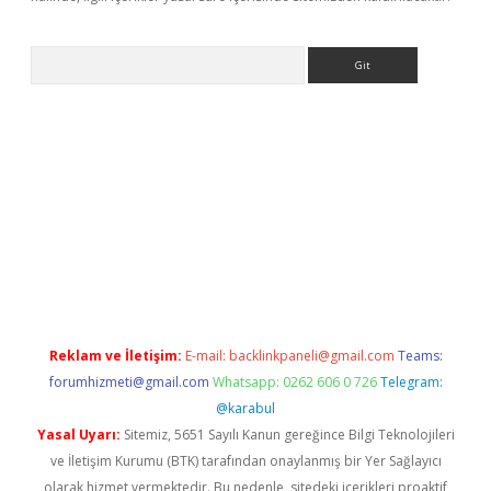
Arama
ino
Reklam ve İletişim:
E-mail:
backlinkpaneli@gmail.com
Teams:
forumhizmeti@gmail.com
Whatsapp: 0262 606 0 726
Telegram:
@karabul
Yasal Uyarı:
Sitemiz, 5651 Sayılı Kanun gereğince Bilgi Teknolojileri
ve İletişim Kurumu (BTK) tarafından onaylanmış bir Yer Sağlayıcı
olarak hizmet vermektedir. Bu nedenle, sitedeki içerikleri proaktif