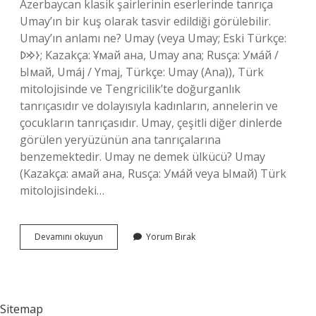
Azerbaycan klasik şairlerinin eserlerinde tanrıça
Umay’ın bir kuş olarak tasvir edildiği görülebilir.
Umay’ın anlamı ne? Umay (veya Umay; Eski Türkçe:
𐰆𐰢𐰖; Kazakça: Ұмай aна, Umay ana; Rusça: Ума́й /
Ымай, Umáj / Ymaj, Türkçe: Umay (Ana)), Türk
mitolojisinde ve Tengricilik’te doğurganlık
tanrıçasıdır ve dolayısıyla kadınların, annelerin ve
çocukların tanrıçasıdır. Umay, çeşitli diğer dinlerde
görülen yeryüzünün ana tanrıçalarına
benzemektedir. Umay ne demek ülkücü? Umay
(Kazakça: амай ана, Rusça: Ума́й veya Ымай) Türk
mitolojisindeki…
Tdk
Devamını okuyun
Yorum Bırak
Umay
Ne
Demek
Sitemap