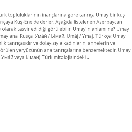
rk topluluklarının inançlarına göre tanrıça Umay bir kuş
nrıçaya Kuş-Ene de derler. Aşağıda listelenen Azerbaycan
ş olarak tasvir edildiği görülebilir. Umay’ın anlamı ne? Umay
ık tanrıçasıdır ve dolayısıyla kadınların, annelerin ve
de görülen yeryüzünün ana tanrıçalarına benzemektedir. Umay
 Ума́й veya Ымай) Türk mitolojisindeki…