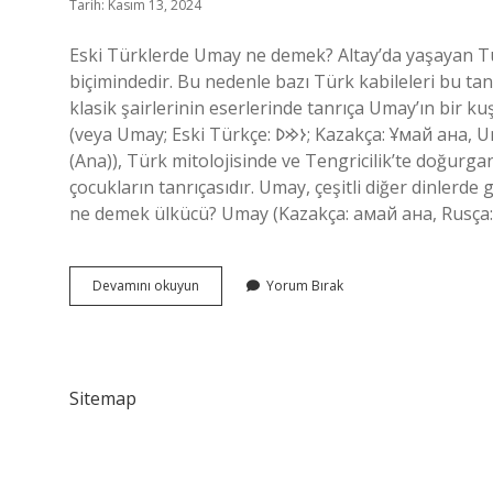
Tarih: Kasım 13, 2024
Eski Türklerde Umay ne demek? Altay’da yaşayan Tü
biçimindedir. Bu nedenle bazı Türk kabileleri bu ta
klasik şairlerinin eserlerinde tanrıça Umay’ın bir ku
(veya Umay; Eski Türkçe: 𐰆𐰢𐰖; Kazakça: Ұмай aна, Umay ana; Rusça: Ума́й / Ымай, Umáj / Ymaj, Türkçe: Umay
(Ana)), Türk mitolojisinde ve Tengricilik’te doğurganl
çocukların tanrıçasıdır. Umay, çeşitli diğer dinler
ne demek ülkücü? Umay (Kazakça: амай ана, Rusça:
Tdk
Devamını okuyun
Yorum Bırak
Umay
Ne
Demek
Sitemap