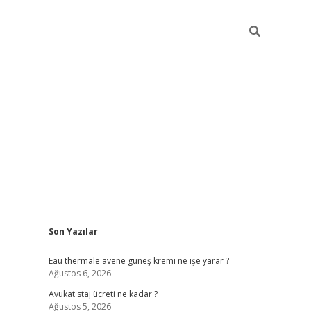
Sidebar
Son Yazılar
vdcasino
Eau thermale avene güneş kremi ne işe yarar ?
Ağustos 6, 2026
Avukat staj ücreti ne kadar ?
Ağustos 5, 2026