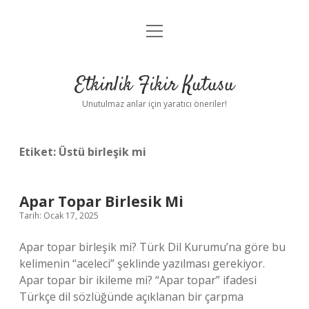
menüyü
Anasayfa
aç
Gizlilik Politikası
Etkinlik Fikir Kutusu
Yasal Uyarı
Unutulmaz anlar için yaratıcı öneriler!
Hakkımızda
Etiket:
Üstü birleşik mi
Apar Topar Birlesik Mi
Tarih: Ocak 17, 2025
Apar topar birleşik mi? Türk Dil Kurumu’na göre bu
kelimenin “aceleci” şeklinde yazılması gerekiyor.
Apar topar bir ikileme mi? “Apar topar” ifadesi
Türkçe dil sözlüğünde açıklanan bir çarpma