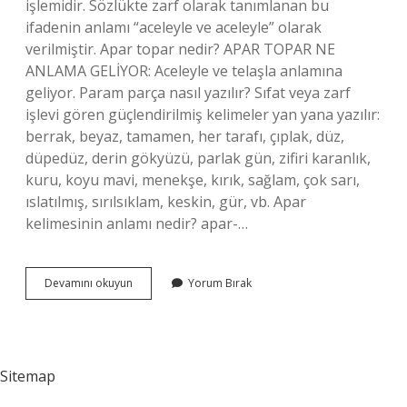
işlemidir. Sözlükte zarf olarak tanımlanan bu
ifadenin anlamı “aceleyle ve aceleyle” olarak
verilmiştir. Apar topar nedir? APAR TOPAR NE
ANLAMA GELİYOR: Aceleyle ve telaşla anlamına
geliyor. Param parça nasıl yazılır? Sıfat veya zarf
işlevi gören güçlendirilmiş kelimeler yan yana yazılır:
berrak, beyaz, tamamen, her tarafı, çıplak, düz,
düpedüz, derin gökyüzü, parlak gün, zifiri karanlık,
kuru, koyu mavi, menekşe, kırık, sağlam, çok sarı,
ıslatılmış, sırılsıklam, keskin, gür, vb. Apar
kelimesinin anlamı nedir? apar-…
Apar
Devamını okuyun
Yorum Bırak
Topar
Birlesik
Mi
Sitemap