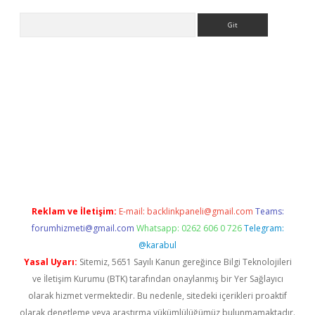
Arama
ino
Reklam ve İletişim:
E-mail:
backlinkpaneli@gmail.com
Teams:
forumhizmeti@gmail.com
Whatsapp: 0262 606 0 726
Telegram:
@karabul
Yasal Uyarı:
Sitemiz, 5651 Sayılı Kanun gereğince Bilgi Teknolojileri
ve İletişim Kurumu (BTK) tarafından onaylanmış bir Yer Sağlayıcı
olarak hizmet vermektedir. Bu nedenle, sitedeki içerikleri proaktif
olarak denetleme veya araştırma yükümlülüğümüz bulunmamaktadır.