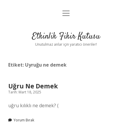
menüyü
Anasayfa
aç
Gizlilik Politikası
Etkinlik Fikir Kutusu
Yasal Uyarı
Unutulmaz anlar için yaratıcı öneriler!
Hakkımızda
Etiket:
Uyruğu ne demek
Uğru Ne Demek
Tarih: Mart 18, 2025
uğru kılıklı ne demek? (
Yorum Bırak