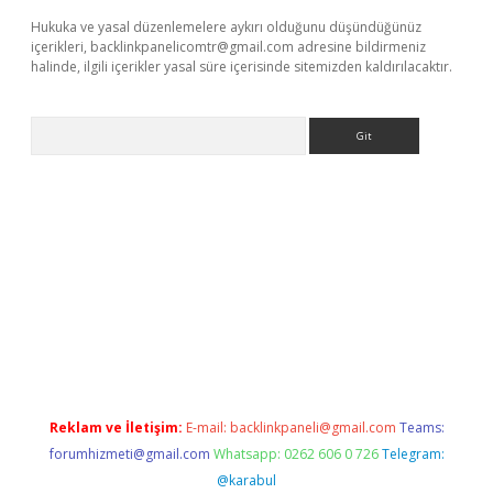
Hukuka ve yasal düzenlemelere aykırı olduğunu düşündüğünüz
içerikleri,
backlinkpanelicomtr@gmail.com
adresine bildirmeniz
halinde, ilgili içerikler yasal süre içerisinde sitemizden kaldırılacaktır.
Arama
asino
Reklam ve İletişim:
E-mail:
backlinkpaneli@gmail.com
Teams:
forumhizmeti@gmail.com
Whatsapp: 0262 606 0 726
Telegram:
@karabul