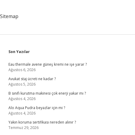
Sitemap
Sidebar
Son Yazılar
Eau thermale avene güneş kremi ne işe yarar ?
Ağustos 6, 2026
Avukat staj ücreti ne kadar ?
Ağustos 5, 2026
B sınıfı kurutma makinesi çok enerji yakar mı ?
Ağustos 4, 2026
Alo Aqua Pudra beyazlar için mi ?
Ağustos 4, 2026
Yakın koruma sertifikası nereden alınır ?
Temmuz 29, 2026