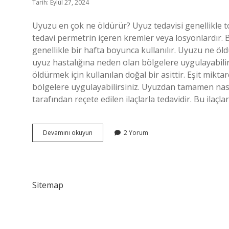
Tarih: Eylül 27, 2024
Uyuzu en çok ne öldürür? Uyuz tedavisi genellikle top
tedavi permetrin içeren kremler veya losyonlardır. Bu
genellikle bir hafta boyunca kullanılır. Uyuzu ne öl
uyuz hastalığına neden olan bölgelere uygulayabilirs
öldürmek için kullanılan doğal bir asittir. Eşit mikta
bölgelere uygulayabilirsiniz. Uyuzdan tamamen nası
tarafından reçete edilen ilaçlarla tedavidir. Bu ilaçl
Uyuzu
Devamını okuyun
2 Yorum
Ne
Bitirir
Sitemap