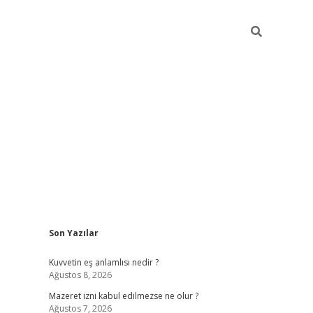
Sidebar
Son Yazılar
vdcasino
Kuvvetin eş anlamlısı nedir ?
Ağustos 8, 2026
Mazeret izni kabul edilmezse ne olur ?
Ağustos 7, 2026