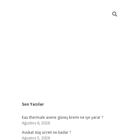
Sidebar
Son Yazılar
vdcasino
Eau thermale avene güneş kremi ne işe yarar ?
Ağustos 6, 2026
Avukat staj ücreti ne kadar ?
Ağustos 5, 2026