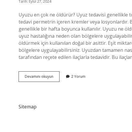
Tarih: Eylül 27, 2024
Uyuzu en çok ne öldürür? Uyuz tedavisi genellikle top
tedavi permetrin içeren kremler veya losyonlardır. Bu
genellikle bir hafta boyunca kullanılır. Uyuzu ne öl
uyuz hastalığına neden olan bölgelere uygulayabilirs
öldürmek için kullanılan doğal bir asittir. Eşit mikta
bölgelere uygulayabilirsiniz. Uyuzdan tamamen nası
tarafından reçete edilen ilaçlarla tedavidir. Bu ilaçl
Uyuzu
Devamını okuyun
2 Yorum
Ne
Bitirir
Sitemap