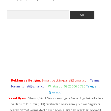
Arama
casino
Reklam ve İletişim:
E-mail:
backlinkpaneli@gmail.com
Teams:
forumhizmeti@gmail.com
Whatsapp: 0262 606 0 726
Telegram:
@karabul
Yasal Uyarı:
Sitemiz, 5651 Sayılı Kanun gereğince Bilgi Teknolojileri
ve İletişim Kurumu (BTK) tarafından onaylanmış bir Yer Sağlayıcı
olarak hizmet vermektedir. Bu nedenle, sitedeki içerikleri proaktif