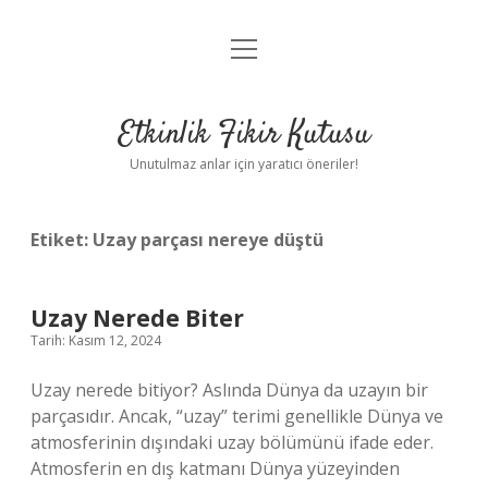
menüyü
Anasayfa
aç
Gizlilik Politikası
Etkinlik Fikir Kutusu
Yasal Uyarı
Unutulmaz anlar için yaratıcı öneriler!
Hakkımızda
Etiket:
Uzay parçası nereye düştü
Uzay Nerede Biter
Tarih: Kasım 12, 2024
Uzay nerede bitiyor? Aslında Dünya da uzayın bir
parçasıdır. Ancak, “uzay” terimi genellikle Dünya ve
atmosferinin dışındaki uzay bölümünü ifade eder.
Atmosferin en dış katmanı Dünya yüzeyinden