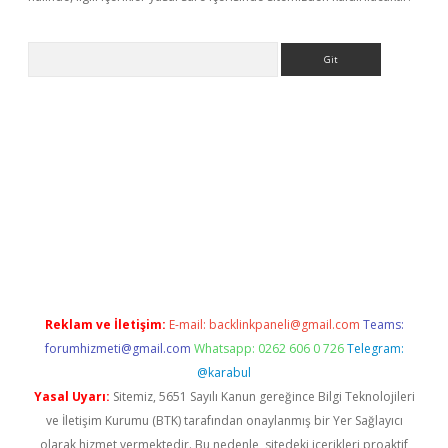
Arama
ino
Reklam ve İletişim:
E-mail:
backlinkpaneli@gmail.com
Teams:
forumhizmeti@gmail.com
Whatsapp: 0262 606 0 726
Telegram:
@karabul
Yasal Uyarı:
Sitemiz, 5651 Sayılı Kanun gereğince Bilgi Teknolojileri
ve İletişim Kurumu (BTK) tarafından onaylanmış bir Yer Sağlayıcı
olarak hizmet vermektedir. Bu nedenle, sitedeki içerikleri proaktif