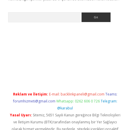
Arama
sino
Reklam ve İletişim:
E-mail:
backlinkpaneli@gmail.com
Teams:
forumhizmeti@gmail.com
Whatsapp: 0262 606 0 726
Telegram:
@karabul
Yasal Uyarı:
Sitemiz, 5651 Sayılı Kanun gereğince Bilgi Teknolojileri
ve İletişim Kurumu (BTK) tarafından onaylanmış bir Yer Sağlayıcı
olarak hizmet vermektedir. Bu nedenle, sitedeki içerikleri proaktif