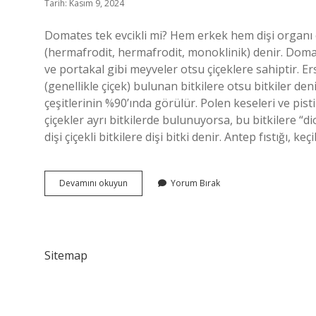
Tarih: Kasım 9, 2024
Domates tek evcikli mi? Hem erkek hem dişi organı 
(hermafrodit, hermafrodit, monoklinik) denir. Domate
ve portakal gibi meyveler otsu çiçeklere sahiptir. E
(genellikle çiçek) bulunan bitkilere otsu bitkiler d
çeşitlerinin %90’ında görülür. Polen keseleri ve pistil
çiçekler ayrı bitkilerde bulunuyorsa, bu bitkilere “dioi
dişi çiçekli bitkilere dişi bitki denir. Antep fıstığı, 
Domates
Devamını okuyun
Yorum Bırak
Erselik
Mi
Sitemap