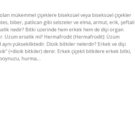
olan mükemmel çiçeklere biseksüel veya biseksüel çiçekler
s, biber, patlıcan gibi sebzeler ve elma, armut, erik, şeftali
rselik nedir? Bitki üzerinde hem erkek hem de dişi organ
enir. Üzüm erselik mi? Hermafrodit (Hermafrodit): Üzüm
 aynı yüksekliktedir. Dioik bitkiler nelerdir? Erkek ve dişi
k” (=dioik bitkiler) denir. Erkek çiçekli bitkilere erkek bitki,
keçiboynuzu, hurma,…