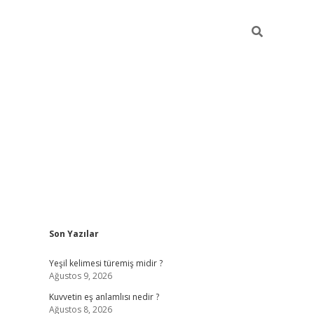
Sidebar
Son Yazılar
vdcasino
Yeşil kelimesi türemiş midir ?
Ağustos 9, 2026
Kuvvetin eş anlamlısı nedir ?
Ağustos 8, 2026