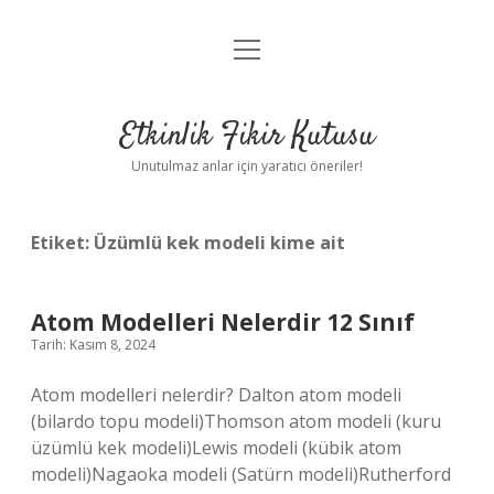
menüyü
Anasayfa
aç
Gizlilik Politikası
Etkinlik Fikir Kutusu
Yasal Uyarı
Unutulmaz anlar için yaratıcı öneriler!
Hakkımızda
Etiket:
Üzümlü kek modeli kime ait
Atom Modelleri Nelerdir 12 Sınıf
Tarih: Kasım 8, 2024
Atom modelleri nelerdir? Dalton atom modeli
(bilardo topu modeli)Thomson atom modeli (kuru
üzümlü kek modeli)Lewis modeli (kübik atom
modeli)Nagaoka modeli (Satürn modeli)Rutherford