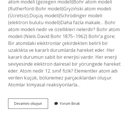
atom modeli (gezegen modeli)Bohr atom modeli
(Rutherford-Bohr modeli)Gryziński atom modeli
(Ücretsiz).Düşüş modeli)Schrödinger modeli
(elektron bulutu modeli)Daha fazla makale… Bohr
atom modeli nedir ve özellikleri nelerdir? Bohr atom
modeli (Niels David Bohr 1875–1962) Bohr’a göre;
Bir atomdaki elektronlar çekirdekten belirli bir
uzaklıkta ve kararlı durumlarda hareket eder. Her
kararlı durumun sabit bir enerjisi vardır. Her enerji
seviyesinde elektron dairesel bir yörüngede hareket
eder. Atom nedir 12. sınıf fizik? Elementler atom adı
verilen küçük, bölünemez parçacıklardan oluşur.
Atomlar kimyasal reaksiyonlarla…
Atom
Devamını okuyun
Yorum Bırak
Modelleri
Nelerdir
12
Sınıf