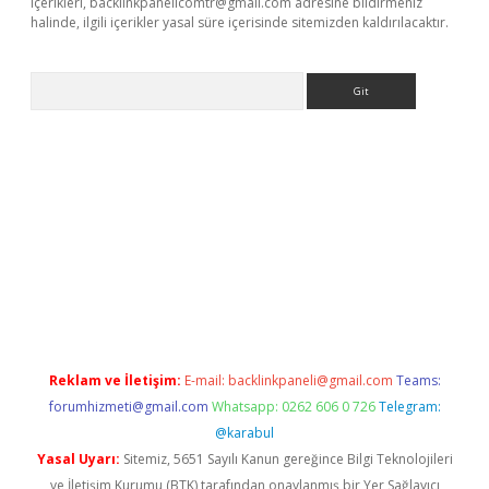
içerikleri,
backlinkpanelicomtr@gmail.com
adresine bildirmeniz
halinde, ilgili içerikler yasal süre içerisinde sitemizden kaldırılacaktır.
Arama
ino
Reklam ve İletişim:
E-mail:
backlinkpaneli@gmail.com
Teams:
forumhizmeti@gmail.com
Whatsapp: 0262 606 0 726
Telegram:
@karabul
Yasal Uyarı:
Sitemiz, 5651 Sayılı Kanun gereğince Bilgi Teknolojileri
ve İletişim Kurumu (BTK) tarafından onaylanmış bir Yer Sağlayıcı