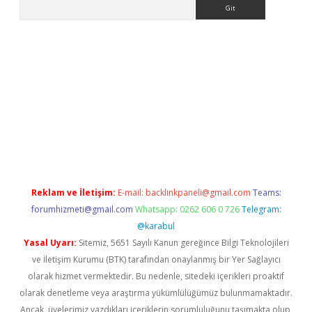
Arama
ino
Reklam ve İletişim:
E-mail:
backlinkpaneli@gmail.com
Teams:
forumhizmeti@gmail.com
Whatsapp: 0262 606 0 726
Telegram:
@karabul
Yasal Uyarı:
Sitemiz, 5651 Sayılı Kanun gereğince Bilgi Teknolojileri
ve İletişim Kurumu (BTK) tarafından onaylanmış bir Yer Sağlayıcı
olarak hizmet vermektedir. Bu nedenle, sitedeki içerikleri proaktif
olarak denetleme veya araştırma yükümlülüğümüz bulunmamaktadır.
Ancak, üyelerimiz yazdıkları içeriklerin sorumluluğunu taşımakta olup,