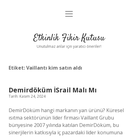
menüyü
Anasayfa
aç
Gizlilik Politikası
Etkinlik Fikir Kutusu
Yasal Uyarı
Unutulmaz anlar için yaratıcı öneriler!
Hakkımızda
Etiket:
Vaillantı kim satın aldı
Demirdöküm İSrail Malı Mı
Tarih: Kasım 24, 2024
DemirDöküm hangi markanın yan ürünü? Küresel
ısıtma sektörünün lider firması Vaillant Grubu
bünyesine 2007 yılında katılan DemirDöküm, bu
sinerjilerin katkısıyla iç pazardaki lider konumuna