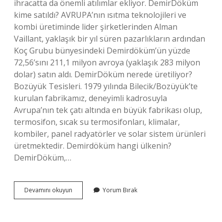
ihracatta da önemli atılımlar ekliyor. DemirDöküm
kime satıldı? AVRUPA’nın ısıtma teknolojileri ve
kombi üretiminde lider şirketlerinden Alman
Vaillant, yaklaşık bir yıl süren pazarlıkların ardından
Koç Grubu bünyesindeki Demirdöküm’ün yüzde
72,56’sını 211,1 milyon avroya (yaklaşık 283 milyon
dolar) satın aldı. DemirDöküm nerede üretiliyor?
Bozüyük Tesisleri. 1979 yılında Bilecik/Bozüyük’te
kurulan fabrikamız, deneyimli kadrosuyla
Avrupa’nın tek çatı altında en büyük fabrikası olup,
termosifon, sıcak su termosifonları, klimalar,
kombiler, panel radyatörler ve solar sistem ürünleri
üretmektedir. Demirdöküm hangi ülkenin?
DemirDöküm,…
Demirdöküm
Devamını okuyun
Yorum Bırak
İSrail
Malı
Mı