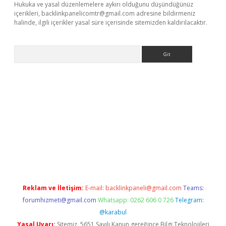
Hukuka ve yasal düzenlemelere aykırı olduğunu düşündüğünüz
içerikleri,
backlinkpanelicomtr@gmail.com
adresine bildirmeniz
halinde, ilgili içerikler yasal süre içerisinde sitemizden kaldırılacaktır.
Arama
ino
Reklam ve İletişim:
E-mail:
backlinkpaneli@gmail.com
Teams:
forumhizmeti@gmail.com
Whatsapp: 0262 606 0 726
Telegram:
@karabul
Yasal Uyarı:
Sitemiz, 5651 Sayılı Kanun gereğince Bilgi Teknolojileri