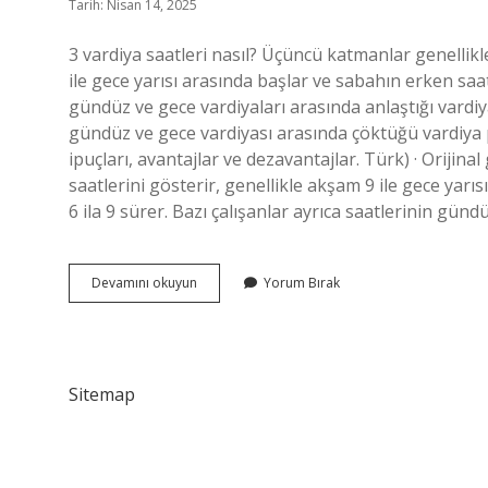
Tarih: Nisan 14, 2025
3 vardiya saatleri nasıl? Üçüncü katmanlar genellikl
ile gece yarısı arasında başlar ve sabahın erken saatl
gündüz ve gece vardiyaları arasında anlaştığı vardiya 
gündüz ve gece vardiyası arasında çöktüğü vardiya pl
ipuçları, avantajlar ve dezavantajlar. Türk) · Orijina
saatlerini gösterir, genellikle akşam 9 ile gece yarı
6 ila 9 sürer. Bazı çalışanlar ayrıca saatlerinin günd
3
Devamını okuyun
Yorum Bırak
Vardiya
Sistemi
Nasıl
Olur
Sitemap