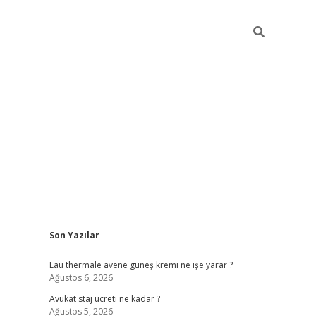
Sidebar
Son Yazılar
vdcasino
Eau thermale avene güneş kremi ne işe yarar ?
Ağustos 6, 2026
Avukat staj ücreti ne kadar ?
Ağustos 5, 2026