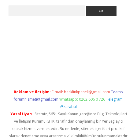
Arama
ino
Reklam ve İletişim:
E-mail:
backlinkpaneli@gmail.com
Teams:
forumhizmeti@gmail.com
Whatsapp: 0262 606 0 726
Telegram:
@karabul
Yasal Uyarı:
Sitemiz, 5651 Sayılı Kanun gereğince Bilgi Teknolojileri
ve İletişim Kurumu (BTK) tarafından onaylanmış bir Yer Sağlayıcı
olarak hizmet vermektedir. Bu nedenle, sitedeki içerikleri proaktif
olarak denetleme veya araştırma yükümlülüğümüz bulunmamaktadır.