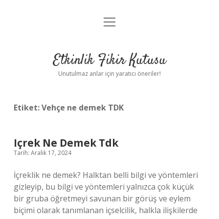
menüyü
Anasayfa
aç
Gizlilik Politikası
Etkinlik Fikir Kutusu
Yasal Uyarı
Unutulmaz anlar için yaratıcı öneriler!
Hakkımızda
Etiket:
Vehçe ne demek TDK
Içrek Ne Demek Tdk
Tarih: Aralık 17, 2024
İçreklik ne demek? Halktan belli bilgi ve yöntemleri
gizleyip, bu bilgi ve yöntemleri yalnızca çok küçük
bir gruba öğretmeyi savunan bir görüş ve eylem
biçimi olarak tanımlanan içselcilik, halkla ilişkilerde