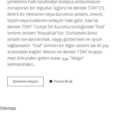
yönetimin halk tarafından kolayca anlaşılmasını
zorlaştıran bir olgudur. İçgörü ne demek TDK? [1]
Belirli bir nesnenin veya durumun anlamı, önemi,
biçimi veya kullanımı anlaşılır hale gelir. İclal ne
demek TDK? Türkçe Dil Kurumu sözlüğünde “İclal”
isminin anlamı “büyüklük”tür. Sözlükteki ikinci
anlamı ise davranmak, saygı göstermek ve uyum
sağlamaktır. “İclal” isminin bir diğer anlamı ise iki şey
arasındaki bağdır. Mevce ne demek TDK? Arapça
mwc kökünden gelen mawc موج “dalga”
kelimesinden…
Içrek
Devamını okuyun
Yorum Bırak
Ne
Demek
Tdk
Sitemap