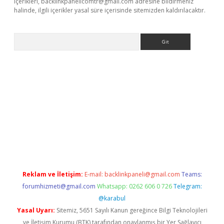
içerikleri,
backlinkpanelicomtr@gmail.com
adresine bildirmeniz
halinde, ilgili içerikler yasal süre içerisinde sitemizden kaldırılacaktır.
Arama
ino
Reklam ve İletişim:
E-mail:
backlinkpaneli@gmail.com
Teams:
forumhizmeti@gmail.com
Whatsapp: 0262 606 0 726
Telegram:
@karabul
Yasal Uyarı:
Sitemiz, 5651 Sayılı Kanun gereğince Bilgi Teknolojileri
ve İletişim Kurumu (BTK) tarafından onaylanmış bir Yer Sağlayıcı