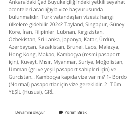
Ankara’daki Çad Büyükelçiliği’ndeki yetkili seyahat
acenteleri aracılığıyla vize başvurusunda
bulunmalıdır. Türk vatandaşları vizesiz hangi
ülkelere gidebilir 2024? Tayland, Singapur, Güney
Kore, İran, Filipinler, Lübnan, Kırgızistan,
Özbekistan, Sri Lanka, Japonya, Katar, Ürdün,
Azerbaycan, Kazakistan, Brunei, Laos, Malezya,
Hong Kong, Makao, Kamboçya (resmi pasaport
için), Kuveyt, Mısır, Myanmar, Suriye, Moğolistan,
Umman (gri ve yeşil pasaport sahipleri için) ve
Gürcistan… Kamboçya kapıda vize var mı? 1- Bordo
(Normal) pasaportlar için vize gereklidir. 2- Tüm
YEŞİL (Hususi), GRİ…
Çad
Devamını okuyun
Yorum Bırak
Ülkesi
Vize
Istiyor
Mu