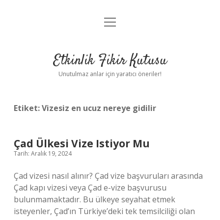
menüyü
Anasayfa
aç
Gizlilik Politikası
Etkinlik Fikir Kutusu
Yasal Uyarı
Unutulmaz anlar için yaratıcı öneriler!
Hakkımızda
Etiket:
Vizesiz en ucuz nereye gidilir
Çad Ülkesi Vize Istiyor Mu
Tarih: Aralık 19, 2024
Çad vizesi nasıl alınır? Çad vize başvuruları arasında
Çad kapı vizesi veya Çad e-vize başvurusu
bulunmamaktadır. Bu ülkeye seyahat etmek
isteyenler, Çad’ın Türkiye’deki tek temsilciliği olan