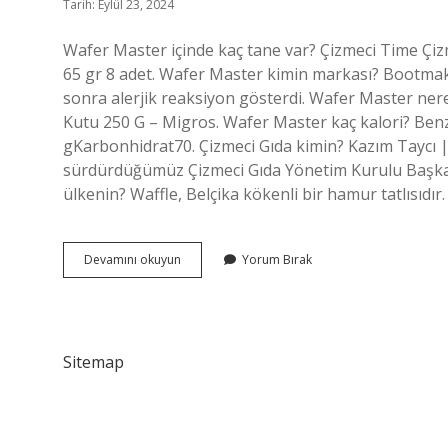
Tarih: Eylül 23, 2024
Wafer Master içinde kaç tane var? Çizmeci Time Çiz
65 gr 8 adet. Wafer Master kimin markası? Bootma
sonra alerjik reaksiyon gösterdi. Wafer Master nere
Kutu 250 G – Migros. Wafer Master kaç kalori? Ben
gKarbonhidrat70. Çizmeci Gıda kimin? Kazım Taycı | 
sürdürdüğümüz Çizmeci Gıda Yönetim Kurulu Başka
ülkenin? Waffle, Belçika kökenli bir hamur tatlısıdı
Wafer
Devamını okuyun
Yorum Bırak
Master
Kaç
Tl
Sitemap