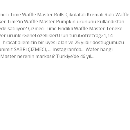
meci Time Waffle Master Rolls Çikolatalı Kremalı Rulo Waffle
ker Time’ın Waffle Master Pumpkin ürününü kullandıktan
de satılıyor? Çizmeci Time Fındıklı Waffle Master Teneke
zer ürünlerGenel özelliklerÜrün türüGofretYağ21,14
İhracat ailemizin bir üyesi olan ve 25 yıldır dostluğumuzu
nımız SABRİ ÇİZMECİ, … Instagram’da… Wafer hangi
r. Master nerenin markası? Türkiye’de 46 yıl…