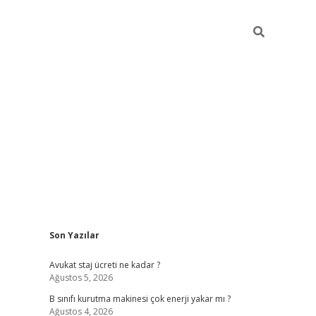
Sidebar
Son Yazılar
vdcasino
Avukat staj ücreti ne kadar ?
Ağustos 5, 2026
B sınıfı kurutma makinesi çok enerji yakar mı ?
Ağustos 4, 2026