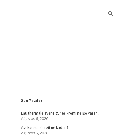
Sidebar
Son Yazılar
vdcasino
Eau thermale avene güneş kremi ne işe yarar ?
Ağustos 6, 2026
Avukat staj ücreti ne kadar ?
Ağustos 5, 2026