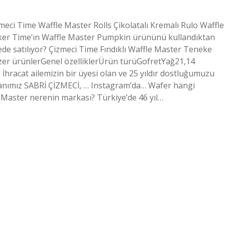
meci Time Waffle Master Rolls Çikolatalı Kremalı Rulo Waffle
ker Time’ın Waffle Master Pumpkin ürününü kullandıktan
de satılıyor? Çizmeci Time Fındıklı Waffle Master Teneke
zer ürünlerGenel özelliklerÜrün türüGofretYağ21,14
İhracat ailemizin bir üyesi olan ve 25 yıldır dostluğumuzu
nımız SABRİ ÇİZMECİ, … Instagram’da… Wafer hangi
r. Master nerenin markası? Türkiye’de 46 yıl…