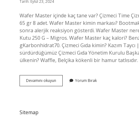
Tarih: Eylül 23, 2024
Wafer Master içinde kaç tane var? Çizmeci Time Çiz
65 gr 8 adet. Wafer Master kimin markası? Bootma
sonra alerjik reaksiyon gösterdi. Wafer Master nere
Kutu 250 G – Migros. Wafer Master kaç kalori? Ben
gKarbonhidrat70. Çizmeci Gıda kimin? Kazım Taycı | 
sürdürdüğümüz Çizmeci Gıda Yönetim Kurulu Başka
ülkenin? Waffle, Belçika kökenli bir hamur tatlısıdı
Wafer
Devamını okuyun
Yorum Bırak
Master
Kaç
Tl
Sitemap