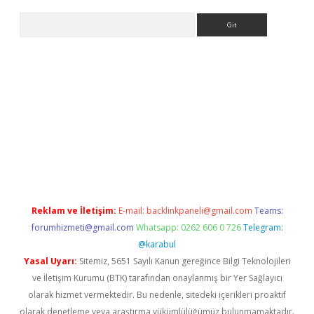
Arama
ino
Reklam ve İletişim:
E-mail:
backlinkpaneli@gmail.com
Teams:
forumhizmeti@gmail.com
Whatsapp: 0262 606 0 726
Telegram:
@karabul
Yasal Uyarı:
Sitemiz, 5651 Sayılı Kanun gereğince Bilgi Teknolojileri
ve İletişim Kurumu (BTK) tarafından onaylanmış bir Yer Sağlayıcı
olarak hizmet vermektedir. Bu nedenle, sitedeki içerikleri proaktif
olarak denetleme veya araştırma yükümlülüğümüz bulunmamaktadır.