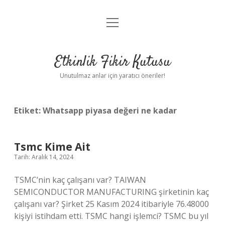
menüyü
Anasayfa
aç
Gizlilik Politikası
Etkinlik Fikir Kutusu
Yasal Uyarı
Unutulmaz anlar için yaratıcı öneriler!
Hakkımızda
Etiket:
Whatsapp piyasa değeri ne kadar
Tsmc Kime Ait
Tarih: Aralık 14, 2024
TSMC’nin kaç çalışanı var? TAIWAN
SEMICONDUCTOR MANUFACTURING şirketinin kaç
çalışanı var? Şirket 25 Kasım 2024 itibariyle 76.48000
kişiyi istihdam etti. TSMC hangi işlemci? TSMC bu yıl