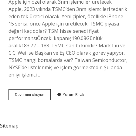
Apple için özel olarak 3nm işlemciler üretecek.
Apple, 2023 yılında TSMC’den 3nm işlemcileri tedarik
eden tek üretici olacak. Yeni çipler, özellikle iPhone
15 serisi, önce Apple için üretilecek. TSMC piyasa
değeri kaç dolar? TSM hisse senedi fiyat
performansıÖnceki kapanış190.08Günlük
aralık183.72 – 188. TSMC sahibi kimdir? Mark Liu ve
C.C. Wei ise Başkan ve Eş CEO olarak görev yapıyor.
TSMC hangi borsalarda var? Taiwan Semiconductor,
NYSE’de listelenmiş ve işlem görmektedir. Şu anda
en iyi işlemci…
Tsmc
Devamını okuyun
Yorum Bırak
Kime
Ait
Sitemap