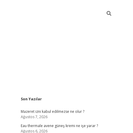
Sidebar
Son Yazılar
vdcasino
Mazeret izni kabul edilmezse ne olur ?
Ağustos 7, 2026
Eau thermale avene güneş kremi ne işe yarar ?
Ağustos 6, 2026