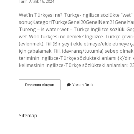
Tarih: Aralık 16, 2024
Wet’in Türkçesi ne? Türkçe-İngilizce sözlükte “wet” 
sonuçKategoriTürkçeGenel20GenelNem21GenelYaş22
Tureng – is water-wet – Türkçe İngilizce sözlük. Geç
wet. Woo türkçesi ne demek? İngilizce-Türkçe çeviris
(evlenmek). Fiil (Bir şeyi) elde etmeye/elde etmeye
için çabalamak. Fiil, (davranış/tutumla) sebep olm
teriminin İngilizce-Türkçe sözlükteki anlamı {k}’dir.
kelimesinin İngilizce-Türkçe sözlükteki anlamları: 2
Wet
Devamını okuyun
Yorum Bırak
Türkçesi
Ne
Demek
Sitemap