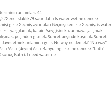
teriminin anlamları: 44
GenelIslaklık79 satır daha Is water wet ne demek?
mişi gizle Geçmiş ayrıntıları Geçmişi temizle Geçmiş: is water
i Fiil: yargılamak, kalbini/sevgisini kazanmaya çalışmak
 çalışmak, peşinden gitmek. Şöhret peşinde koşmak: Şöhret
ak, davet etmek anlamına gelir. Ne way ne demek? “No way”
 Asla!/Asla! (deyim) Asla! Banyo ingilizce ne demek? “bath”
3 sonuç Bath i. I need water ne…