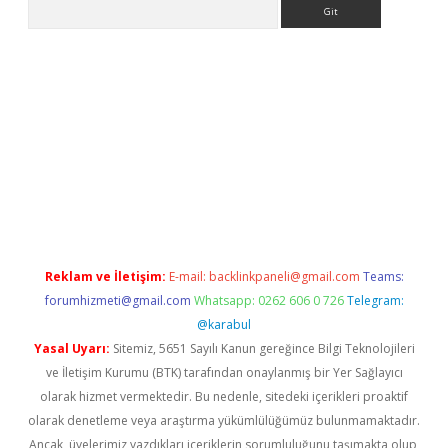
Arama
ino
Reklam ve İletişim:
E-mail:
backlinkpaneli@gmail.com
Teams:
forumhizmeti@gmail.com
Whatsapp: 0262 606 0 726
Telegram:
@karabul
Yasal Uyarı:
Sitemiz, 5651 Sayılı Kanun gereğince Bilgi Teknolojileri
ve İletişim Kurumu (BTK) tarafından onaylanmış bir Yer Sağlayıcı
olarak hizmet vermektedir. Bu nedenle, sitedeki içerikleri proaktif
olarak denetleme veya araştırma yükümlülüğümüz bulunmamaktadır.
Ancak, üyelerimiz yazdıkları içeriklerin sorumluluğunu taşımakta olup,