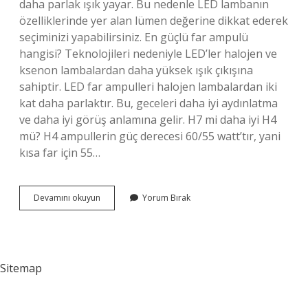
daha parlak ışık yayar. Bu nedenle LED lambanın
özelliklerinde yer alan lümen değerine dikkat ederek
seçiminizi yapabilirsiniz. En güçlü far ampulü
hangisi? Teknolojileri nedeniyle LED’ler halojen ve
ksenon lambalardan daha yüksek ışık çıkışına
sahiptir. LED far ampulleri halojen lambalardan iki
kat daha parlaktır. Bu, geceleri daha iyi aydınlatma
ve daha iyi görüş anlamına gelir. H7 mi daha iyi H4
mü? H4 ampullerin güç derecesi 60/55 watt’tır, yani
kısa far için 55…
Hangi
Devamını okuyun
Yorum Bırak
Far
Daha
Iyi
Aydınlatır
Sitemap