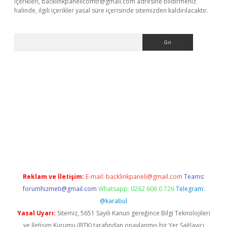
içerikleri,
backlinkpanelicomtr@gmail.com
adresine bildirmeniz
halinde, ilgili içerikler yasal süre içerisinde sitemizden kaldırılacaktır.
Arama
ino
Reklam ve İletişim:
E-mail:
backlinkpaneli@gmail.com
Teams:
forumhizmeti@gmail.com
Whatsapp: 0262 606 0 726
Telegram:
@karabul
Yasal Uyarı:
Sitemiz, 5651 Sayılı Kanun gereğince Bilgi Teknolojileri
ve İletişim Kurumu (BTK) tarafından onaylanmış bir Yer Sağlayıcı