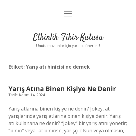
menüyü
Anasayfa
aç
Gizlilik Politikası
Etkinlik Fikir Kutusu
Yasal Uyarı
Unutulmaz anlar için yaratıcı öneriler!
Hakkımızda
Etiket:
Yarış atı binicisi ne demek
Yarış Atına Binen Kişiye Ne Denir
Tarih: Kasım 14, 2024
Yarış atlarına binen kişiye ne denir? Jokey, at
yarışlarında yarış atlarına binen kişiye denir. Yarış
atı kullanana ne denir? “Jokey” bir yarış atını yönetir;
“binici” veya “at binicisi”, yarışçı olsun veya olmasın,