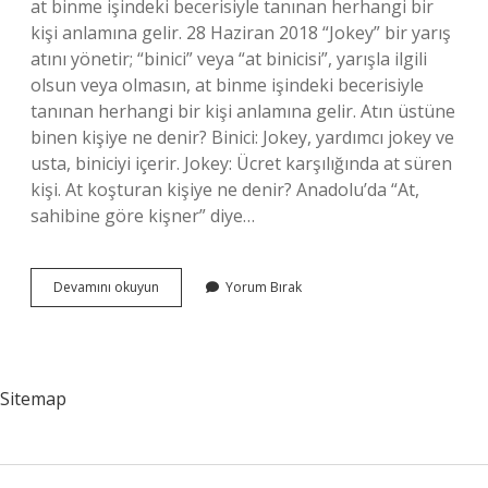
at binme işindeki becerisiyle tanınan herhangi bir
kişi anlamına gelir. 28 Haziran 2018 “Jokey” bir yarış
atını yönetir; “binici” veya “at binicisi”, yarışla ilgili
olsun veya olmasın, at binme işindeki becerisiyle
tanınan herhangi bir kişi anlamına gelir. Atın üstüne
binen kişiye ne denir? Binici: Jokey, yardımcı jokey ve
usta, biniciyi içerir. Jokey: Ücret karşılığında at süren
kişi. At koşturan kişiye ne denir? Anadolu’da “At,
sahibine göre kişner” diye…
Yarış
Devamını okuyun
Yorum Bırak
Atına
Binen
Kişiye
Ne
Denir
Sitemap