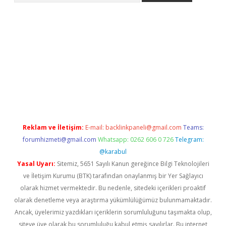
ino
Reklam ve İletişim:
E-mail:
backlinkpaneli@gmail.com
Teams:
forumhizmeti@gmail.com
Whatsapp: 0262 606 0 726
Telegram:
@karabul
Yasal Uyarı:
Sitemiz, 5651 Sayılı Kanun gereğince Bilgi Teknolojileri
ve İletişim Kurumu (BTK) tarafından onaylanmış bir Yer Sağlayıcı
olarak hizmet vermektedir. Bu nedenle, sitedeki içerikleri proaktif
olarak denetleme veya araştırma yükümlülüğümüz bulunmamaktadır.
Ancak, üyelerimiz yazdıkları içeriklerin sorumluluğunu taşımakta olup,
siteye üye olarak bu sorumluluğu kabul etmiş sayılırlar. Bu internet