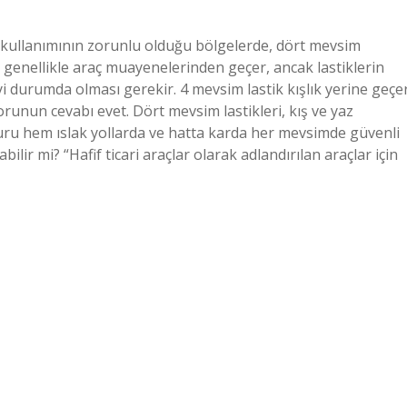
i kullanımının zorunlu olduğu bölgelerde, dört mevsim
eri genellikle araç muayenelerinden geçer, ancak lastiklerin
iyi durumda olması gerekir. 4 mevsim lastik kışlık yerine geçe
Sorunun cevabı evet. Dört mevsim lastikleri, kış ve yaz
 kuru hem ıslak yollarda ve hatta karda her mevsimde güvenli
ilir mi? “Hafif ticari araçlar olarak adlandırılan araçlar için