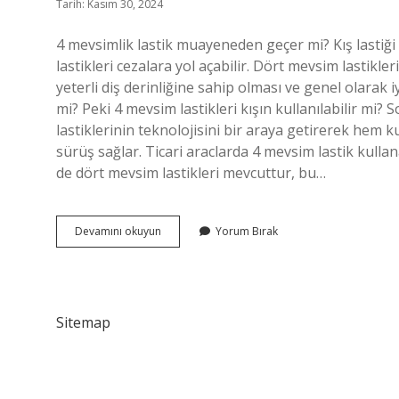
Tarih: Kasım 30, 2024
4 mevsimlik lastik muayeneden geçer mi? Kış lastiğ
lastikleri cezalara yol açabilir. Dört mevsim lastikl
yeterli diş derinliğine sahip olması ve genel olarak 
mi? Peki 4 mevsim lastikleri kışın kullanılabilir mi? 
lastiklerinin teknolojisini bir araya getirerek hem
sürüş sağlar. Ticari araclarda 4 mevsim lastik kullanab
de dört mevsim lastikleri mevcuttur, bu…
4
Devamını okuyun
Yorum Bırak
Mevsim
Lastiğe
Ceza
Var
Mı
Sitemap