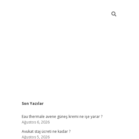
Sidebar
Son Yazılar
vdcasino
Eau thermale avene güneş kremi ne işe yarar ?
Ağustos 6, 2026
Avukat staj ücreti ne kadar ?
Ağustos 5, 2026