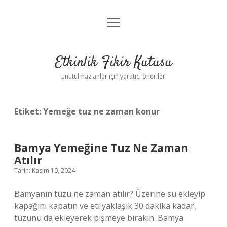
menüyü
Anasayfa
aç
Gizlilik Politikası
Etkinlik Fikir Kutusu
Yasal Uyarı
Unutulmaz anlar için yaratıcı öneriler!
Hakkımızda
Etiket:
Yemeğe tuz ne zaman konur
Bamya Yemeğine Tuz Ne Zaman
Atılır
Tarih: Kasım 10, 2024
Bamyanın tuzu ne zaman atılır? Üzerine su ekleyip
kapağını kapatın ve eti yaklaşık 30 dakika kadar,
tuzunu da ekleyerek pişmeye bırakın. Bamya