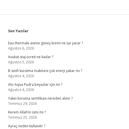
Sidebar
Son Yazılar
Eau thermale avene güneş kremi ne işe yarar ?
Ağustos 6, 2026
Avukat staj ücreti ne kadar ?
Ağustos 5, 2026
B sınıfı kurutma makinesi çok enerji yakar mı ?
Ağustos 4, 2026
Alo Aqua Pudra beyazlar için mi ?
Ağustos 4, 2026
Yakın koruma sertifikası nereden alınır ?
Temmuz 29, 2026
Kerem Allah’ın ismi mi ?
Temmuz 25, 2026
Ayraç neden kullanılır ?