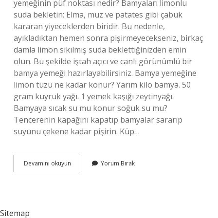
yemeğinin püf noktası nedir? Bamyaları limonlu
suda bekletin; Elma, muz ve patates gibi çabuk
kararan yiyeceklerden biridir. Bu nedenle,
ayıkladıktan hemen sonra pişirmeyecekseniz, birkaç
damla limon sıkılmış suda beklettiğinizden emin
olun. Bu şekilde iştah açıcı ve canlı görünümlü bir
bamya yemeği hazırlayabilirsiniz. Bamya yemeğine
limon tuzu ne kadar konur? Yarım kilo bamya. 50
gram kuyruk yağı. 1 yemek kaşığı zeytinyağı.
Bamyaya sıcak su mu konur soğuk su mu?
Tencerenin kapağını kapatıp bamyalar sararıp
suyunu çekene kadar pişirin. Küp…
Bamya
Devamını okuyun
Yorum Bırak
Yemeğine
Tuz
Ne
Zaman
Atılır
Sitemap