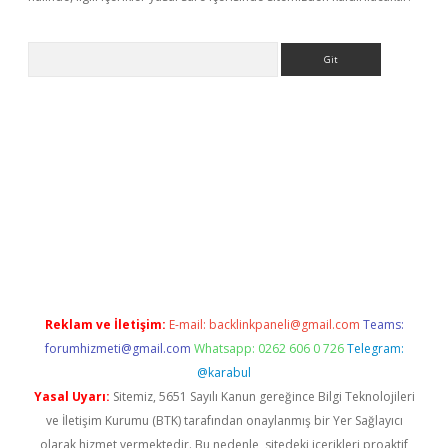
Arama
ino
Reklam ve İletişim:
E-mail:
backlinkpaneli@gmail.com
Teams:
forumhizmeti@gmail.com
Whatsapp: 0262 606 0 726
Telegram:
@karabul
Yasal Uyarı:
Sitemiz, 5651 Sayılı Kanun gereğince Bilgi Teknolojileri
ve İletişim Kurumu (BTK) tarafından onaylanmış bir Yer Sağlayıcı
olarak hizmet vermektedir. Bu nedenle, sitedeki içerikleri proaktif