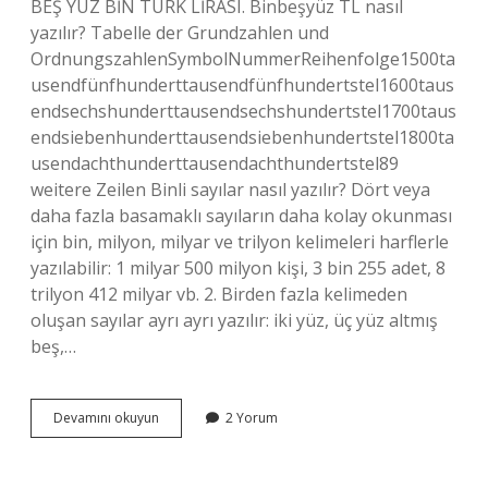
BEŞ YÜZ BİN TÜRK LİRASI. Binbeşyüz TL nasıl
yazılır? Tabelle der Grundzahlen und
OrdnungszahlenSymbolNummerReihenfolge1500ta
usendfünfhunderttausendfünfhundertstel1600taus
endsechshunderttausendsechshundertstel1700taus
endsiebenhunderttausendsiebenhundertstel1800ta
usendachthunderttausendachthundertstel89
weitere Zeilen Binli sayılar nasıl yazılır? Dört veya
daha fazla basamaklı sayıların daha kolay okunması
için bin, milyon, milyar ve trilyon kelimeleri harflerle
yazılabilir: 1 milyar 500 milyon kişi, 3 bin 255 adet, 8
trilyon 412 milyar vb. 2. Birden fazla kelimeden
oluşan sayılar ayrı ayrı yazılır: iki yüz, üç yüz altmış
beş,…
5000
Devamını okuyun
2 Yorum
Tl
Nasıl
Yazılır