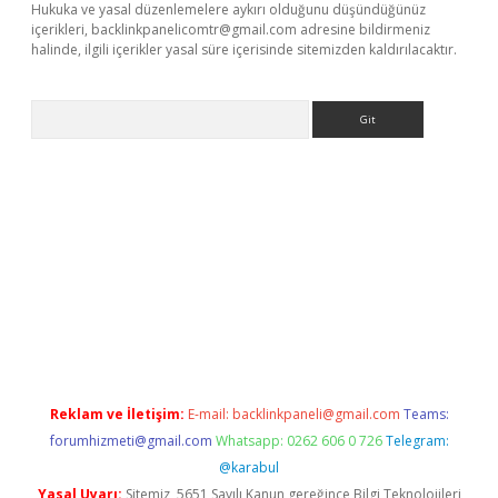
Hukuka ve yasal düzenlemelere aykırı olduğunu düşündüğünüz
içerikleri,
backlinkpanelicomtr@gmail.com
adresine bildirmeniz
halinde, ilgili içerikler yasal süre içerisinde sitemizden kaldırılacaktır.
Arama
ino
Reklam ve İletişim:
E-mail:
backlinkpaneli@gmail.com
Teams:
forumhizmeti@gmail.com
Whatsapp: 0262 606 0 726
Telegram:
@karabul
Yasal Uyarı:
Sitemiz, 5651 Sayılı Kanun gereğince Bilgi Teknolojileri