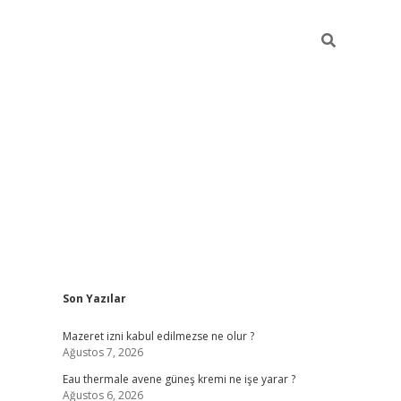
Sidebar
Son Yazılar
vdcasino
Mazeret izni kabul edilmezse ne olur ?
Ağustos 7, 2026
Eau thermale avene güneş kremi ne işe yarar ?
Ağustos 6, 2026