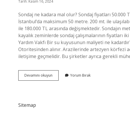
Tarih: Kasım 16, 2024
Sondaj ne kadara mal olur? Sondaj fiyatları 50.000 TL
İstanbul’da maksimum 50 metre. 200 mt. ile ulaşılabi
ile 180.000 TL arasında değişmektedir. Sondajın met
kayalık zeminlerde sondaj çalışmalarının fiyatları ik
Yardım Vakfı Bir su kuyusunun maliyeti ne kadardır? 
Otoritesinden alınır. Arazilerinde artezyen körfezi 
iletişime geçmelidir. Bu şirketler ayrıca gerekli müh
Artezyen
Devamını okuyun
Yorum Bırak
Ne
Kadara
Mal
Olur
Sitemap