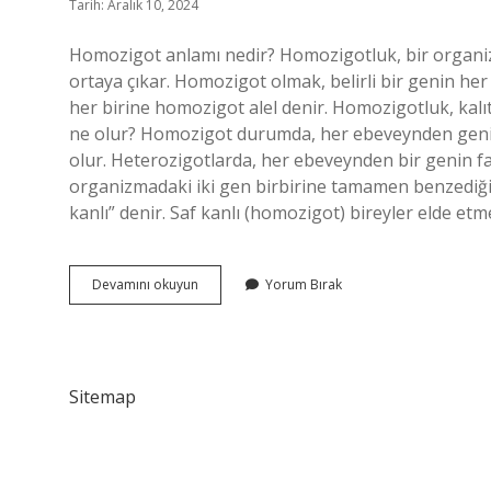
Tarih: Aralık 10, 2024
Homozigot anlamı nedir? Homozigotluk, bir organi
ortaya çıkar. Homozigot olmak, belirli bir genin her
her birine homozigot alel denir. Homozigotluk, kalıt
ne olur? Homozigot durumda, her ebeveynden genin 
olur. Heterozigotlarda, her ebeveynden bir genin fa
organizmadaki iki gen birbirine tamamen benzediği
kanlı” denir. Saf kanlı (homozigot) bireyler elde etm
Homozigot
Devamını okuyun
Yorum Bırak
Ne
Demek
Sitemap