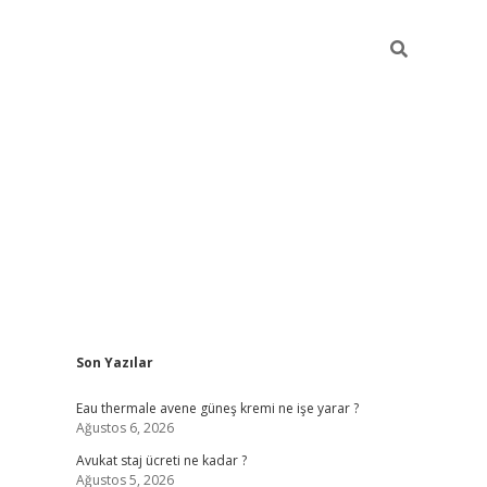
Sidebar
Son Yazılar
vdcasino
Eau thermale avene güneş kremi ne işe yarar ?
Ağustos 6, 2026
Avukat staj ücreti ne kadar ?
Ağustos 5, 2026