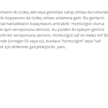
zmanın iki özdeş alel veya genotipe sahip olması durumund
 iki kopyasının da özdeş olması anlamına gelir. Bu genlerin
sal hastalıkların bulaşmasını artırabilir. Homozigot olursa
aynı versiyonunu alırsınız, bu yüzden iki eşleşen geniniz
rklı bir versiyonunu alırsınız. Homozigot saf mı melez mi? Bi
nde (örneğin SS veya ss), bunlara “homozigot” veya “saf
ek için döllenme gerçekleştirilir, yani…