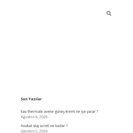
Sidebar
Son Yazılar
vdcasino
Eau thermale avene güneş kremi ne işe yarar ?
Ağustos 6, 2026
Avukat staj ücreti ne kadar ?
Ağustos 5, 2026