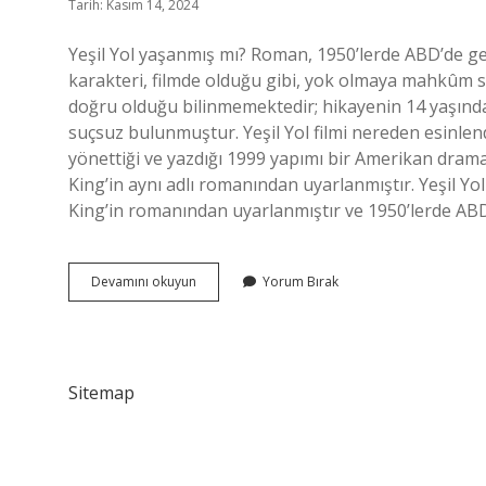
Tarih: Kasım 14, 2024
Yeşil Yol yaşanmış mı? Roman, 1950’lerde ABD’de ge
karakteri, filmde olduğu gibi, yok olmaya mahkûm 
doğru olduğu bilinmemektedir; hikayenin 14 yaşında
suçsuz bulunmuştur. Yeşil Yol filmi nereden esinlendi
yönettiği ve yazdığı 1999 yapımı bir Amerikan drama
King’in aynı adlı romanından uyarlanmıştır. Yeşil Y
King’in romanından uyarlanmıştır ve 1950’lerde AB
Yeşil
Devamını okuyun
Yorum Bırak
Yol
Gerçek
Bir
Hikaye
Mi
Sitemap